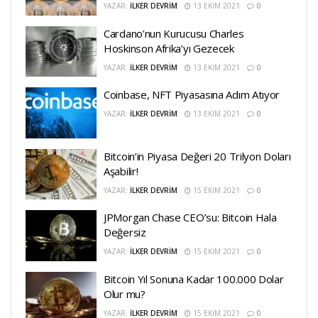
YAZAR:
İLKER DEVRIM
13 EKIM 2021
0
Cardano’nun Kurucusu Charles
Hoskinson Afrika’yı Gezecek
YAZAR:
İLKER DEVRIM
13 EKIM 2021
0
Coinbase, NFT Piyasasına Adım Atıyor
YAZAR:
İLKER DEVRIM
13 EKIM 2021
0
Bitcoin’in Piyasa Değeri 20 Trilyon Doları
Aşabilir!
YAZAR:
İLKER DEVRIM
15 EKIM 2021
0
JPMorgan Chase CEO’su: Bitcoin Hala
Değersiz
YAZAR:
İLKER DEVRIM
15 EKIM 2021
0
Bitcoin Yıl Sonuna Kadar 100.000 Dolar
Olur mu?
YAZAR:
İLKER DEVRIM
15 EKIM 2021
0