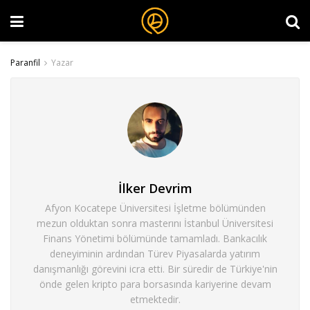
Paranfil
Yazar
İlker Devrim
Afyon Kocatepe Üniversitesi İşletme bölümünden
mezun olduktan sonra masterını İstanbul Üniversitesi
Finans Yönetimi bölümünde tamamladı. Bankacılık
deneyiminin ardından Türev Piyasalarda yatırım
danışmanlığı görevini icra etti. Bir süredir de Türkiye'nin
önde gelen kripto para borsasında kariyerine devam
etmektedir.