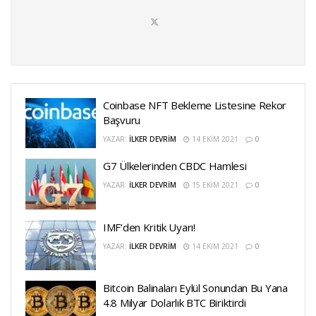
Coinbase NFT Bekleme Listesine Rekor
Başvuru
YAZAR:
İLKER DEVRIM
14 EKIM 2021
0
G7 Ülkelerinden CBDC Hamlesi
YAZAR:
İLKER DEVRIM
15 EKIM 2021
0
IMF’den Kritik Uyarı!
YAZAR:
İLKER DEVRIM
14 EKIM 2021
0
Bitcoin Balinaları Eylül Sonundan Bu Yana
4.8 Milyar Dolarlık BTC Biriktirdi