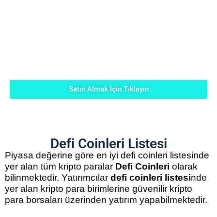
herkesin erişebildiği ve çoğunlukla otomatik
bilgisayar programları tarafından yönetilen ve
gün geçtikçe daha az merkezî organlar ve
kişiler tarafından yönetilen açık kaynaklı
platformlar tarafından oluşturulur.
Defi Coinleri
de merkeziyetsiz finansın coinleridir.
Satın Almak İçin Tıklayın
Defi Coinleri Listesi
Piyasa değerine göre en iyi defi coinleri listesinde
yer alan tüm kripto paralar
Defi Coinleri
olarak
bilinmektedir. Yatırımcılar
defi coinleri listesi
nde
yer alan kripto para birimlerine güvenilir kripto
para borsaları üzerinden yatırım yapabilmektedir.