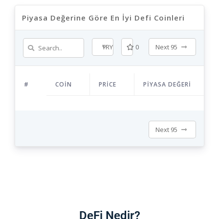
Piyasa Değerine Göre En İyi Defi Coinleri ​
TRY
0
Next 95
#
COIN
PRICE
PIYASA DEĞERI
Next 95
DeFi Nedir?