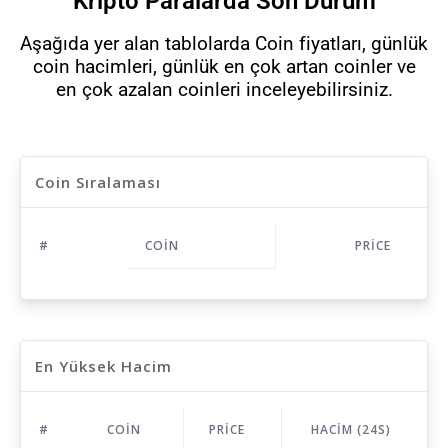
Kripto Paralarda Son Durum
Aşağıda yer alan tablolarda Coin fiyatları, günlük
coin hacimleri, günlük en çok artan coinler ve
en çok azalan coinleri inceleyebilirsiniz.
Coin Sıralaması
#
COIN
PRICE
En Yüksek Hacim
#
COIN
PRICE
HACIM (24S)