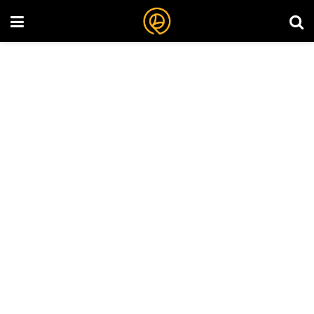
DEFİ COİNLERİ ​
DeFi
(decentralized finance) merkeziyetsiz
finans anlamına gelmektedir. Temelde
DeFi
,