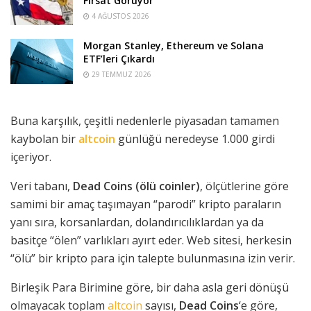
Fırsat Görüyor
4 AĞUSTOS 2026
Morgan Stanley, Ethereum ve Solana
ETF’leri Çıkardı
29 TEMMUZ 2026
Buna karşılık, çeşitli nedenlerle piyasadan tamamen
kaybolan bir
altcoin
günlüğü neredeyse 1.000 girdi
içeriyor.
Veri tabanı,
Dead Coins (ölü coinler)
, ölçütlerine göre
samimi bir amaç taşımayan “parodi” kripto paraların
yanı sıra, korsanlardan, dolandırıcılıklardan ya da
basitçe “ölen” varlıkları ayırt eder. Web sitesi, herkesin
“ölü” bir kripto para için talepte bulunmasına izin verir.
Birleşik Para Birimine göre, bir daha asla geri dönüşü
olmayacak toplam
altcoin
sayısı,
Dead Coins
‘e göre,