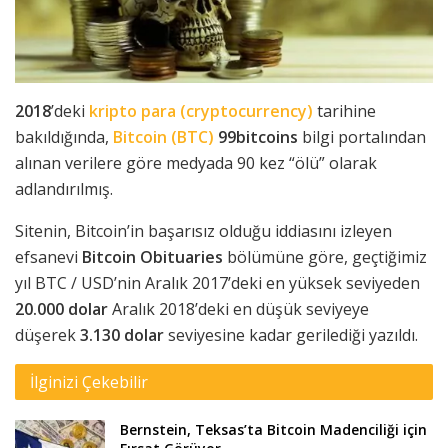
2018
’deki
kripto para (cryptocurrency)
tarihine
bakıldığında,
Bitcoin (BTC)
99bitcoins
bilgi portalından
alınan verilere göre medyada 90 kez “ölü” olarak
adlandırılmış.
Sitenin, Bitcoin’in başarısız olduğu iddiasını izleyen
efsanevi
Bitcoin Obituaries
bölümüne göre, geçtiğimiz
yıl BTC / USD’nin Aralık 2017’deki en yüksek seviyeden
20.000 dolar
Aralık 2018’deki en düşük seviyeye
düşerek
3.130 dolar
seviyesine kadar gerilediği yazıldı.
İlginizi Çekebilir
Bernstein, Teksas’ta Bitcoin Madenciliği için