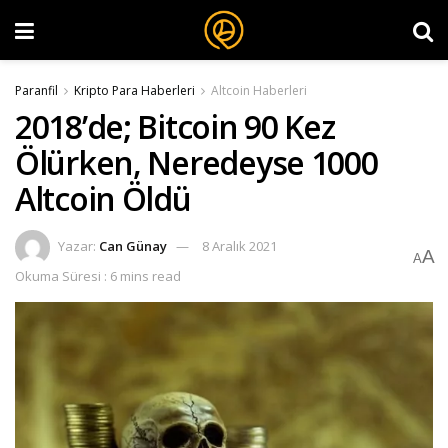
Paranfil
Kripto Para Haberleri
Altcoin Haberleri
2018’de; Bitcoin 90 Kez
Ölürken, Neredeyse 1000
Altcoin Öldü
Yazar:
Can Günay
8 Aralık 2021
A
A
Okuma Süresi : 6 mins read