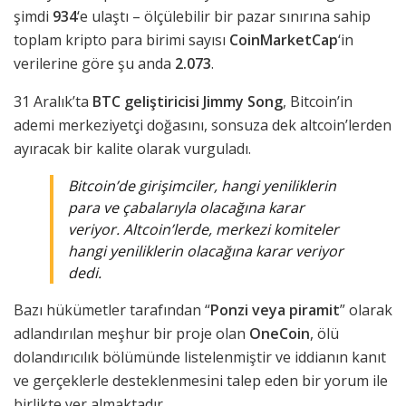
şimdi
934
‘e ulaştı – ölçülebilir bir pazar sınırına sahip
toplam kripto para birimi sayısı
CoinMarketCap
‘in
verilerine göre şu anda
2.073
.
31 Aralık’ta
BTC geliştiricisi Jimmy Song
, Bitcoin’in
ademi merkeziyetçi doğasını, sonsuza dek altcoin’lerden
ayıracak bir kalite olarak vurguladı.
Bitcoin’de girişimciler, hangi yeniliklerin
para ve çabalarıyla olacağına karar
veriyor. Altcoin’lerde, merkezi komiteler
hangi yeniliklerin olacağına karar veriyor
dedi.
Bazı hükümetler tarafından “
Ponzi veya piramit
” olarak
adlandırılan meşhur bir proje olan
OneCoin
, ölü
dolandırıcılık bölümünde listelenmiştir ve iddianın kanıt
ve gerçeklerle desteklenmesini talep eden bir yorum ile
birlikte yer almaktadır.