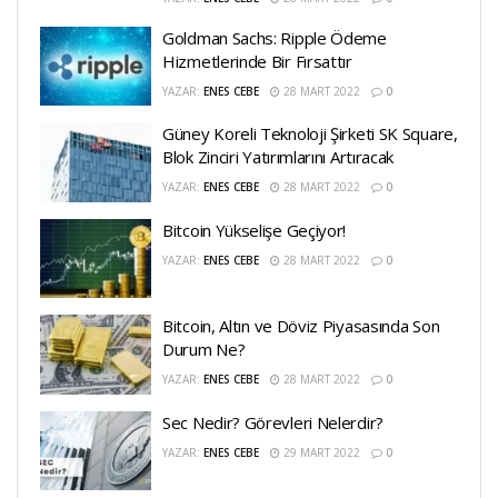
Goldman Sachs: Ripple Ödeme
Hizmetlerinde Bir Fırsattır
YAZAR:
ENES CEBE
28 MART 2022
0
Güney Koreli Teknoloji Şirketi SK Square,
Blok Zinciri Yatırımlarını Artıracak
YAZAR:
ENES CEBE
28 MART 2022
0
Bitcoin Yükselişe Geçiyor!
YAZAR:
ENES CEBE
28 MART 2022
0
Bitcoin, Altın ve Döviz Piyasasında Son
Durum Ne?
YAZAR:
ENES CEBE
28 MART 2022
0
Sec Nedir? Görevleri Nelerdir?
YAZAR:
ENES CEBE
29 MART 2022
0