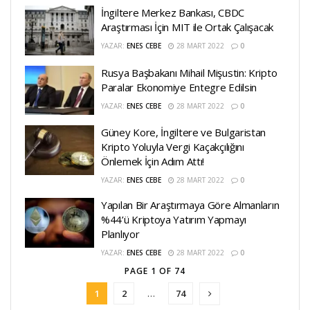
İngiltere Merkez Bankası, CBDC
Araştırması İçin MIT ile Ortak Çalışacak
YAZAR:
ENES CEBE
28 MART 2022
0
Rusya Başbakanı Mihail Mişustin: Kripto
Paralar Ekonomiye Entegre Edilsin
YAZAR:
ENES CEBE
28 MART 2022
0
Güney Kore, İngiltere ve Bulgaristan
Kripto Yoluyla Vergi Kaçakçılığını
Önlemek İçin Adım Attı!
YAZAR:
ENES CEBE
28 MART 2022
0
Yapılan Bir Araştırmaya Göre Almanların
%44’ü Kriptoya Yatırım Yapmayı
Planlıyor
YAZAR:
ENES CEBE
28 MART 2022
0
PAGE 1 OF 74
1
2
…
74