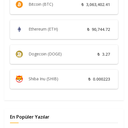
Bitcoin (BTC)
₺
3,063,402.41
Ethereum (ETH)
₺
90,744.72
Dogecoin (DOGE)
₺
3.27
Shiba Inu (SHIB)
₺
0.000223
En Popüler Yazılar