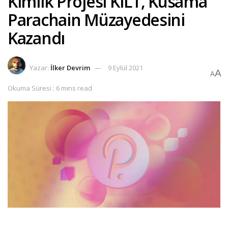
Kimlik Projesi KILT, Kusama
Parachain Müzayedesini
Kazandı
Yazar:
İlker Devrim
9 Eylül 2021
A
A
Okuma Süresi : 6 mins read