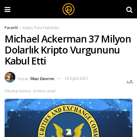
Paranfil
Kripto Para Haberleri
Michael Ackerman 37 Milyon
Dolarlık Kripto Vurgununu
Kabul Etti
Yazar:
İlker Devrim
29 Eylül 2021
A
A
Okuma Süresi : 6 mins read