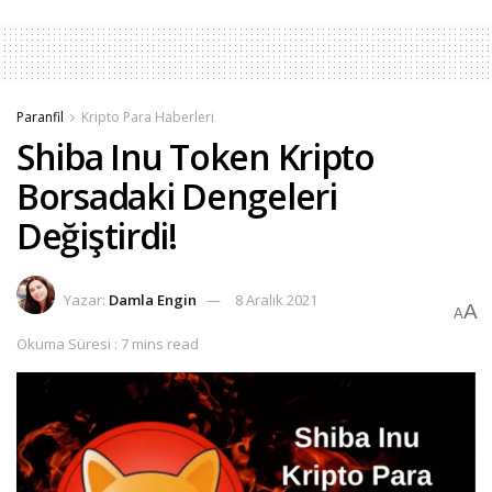
Paranfil
Kripto Para Haberleri
Shiba Inu Token Kripto
Borsadaki Dengeleri
Değiştirdi!
Yazar:
Damla Engin
8 Aralık 2021
A
A
Okuma Süresi : 7 mins read