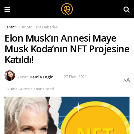
Paranfil
Kripto Para Haberleri
Elon Musk’ın Annesi Maye
Musk Koda’nın NFT Projesine
Katıldı!
Yazar:
Damla Engin
27 Ekim 2021
A
A
Okuma Süresi : 7 mins read