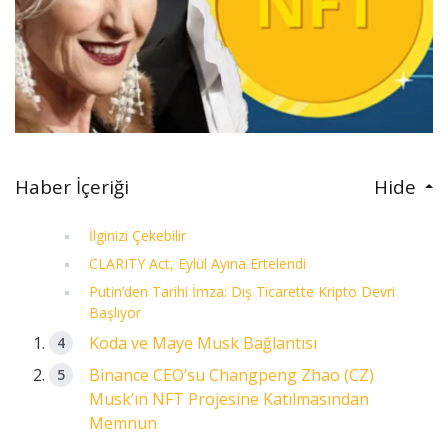
Haber İçeriği
Hide
İlginizi Çekebilir
CLARITY Act, Eylül Ayına Ertelendi
Putin’den Tarihi İmza: Dış Ticarette Kripto Devri
Başlıyor
Koda ve Maye Musk Bağlantısı
Binance CEO’su Changpeng Zhao (CZ)
Musk’ın NFT Projesine Katılmasından
Memnun