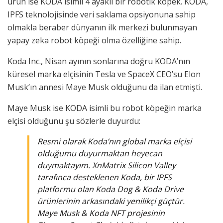
ürün ise KODA isimli 4 ayaklı bir robotik köpek. KODA,
IPFS teknolojisinde veri saklama opsiyonuna sahip
olmakla beraber dünyanın ilk merkezi bulunmayan
yapay zeka robot köpeği olma özelliğine sahip.
Koda Inc., Nisan ayının sonlarına doğru KODA’nın
küresel marka elçisinin Tesla ve SpaceX CEO’su Elon
Musk’ın annesi Maye Musk olduğunu da ilan etmişti.
Maye Musk ise KODA isimli bu robot köpeğin marka
elçisi olduğunu şu sözlerle duyurdu:
Resmi olarak Koda’nın global marka elçisi
olduğumu duyurmaktan heyecan
duymaktayım. XnMatrix Silicon Valley
tarafınca desteklenen Koda, bir IPFS
platformu olan Koda Dog & Koda Drive
ürünlerinin arkasındaki yenilikçi güçtür.
Maye Musk & Koda NFT projesinin