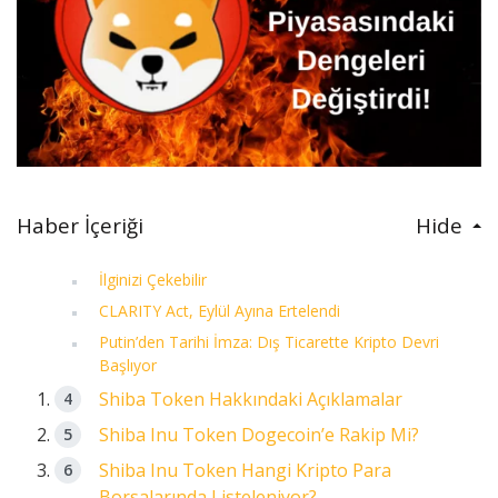
Haber İçeriği
Hide
İlginizi Çekebilir
CLARITY Act, Eylül Ayına Ertelendi
Putin’den Tarihi İmza: Dış Ticarette Kripto Devri
Başlıyor
Shiba Token Hakkındaki Açıklamalar
Shiba Inu Token Dogecoin’e Rakip Mi?
Shiba Inu Token Hangi Kripto Para
Borsalarında Listeleniyor?