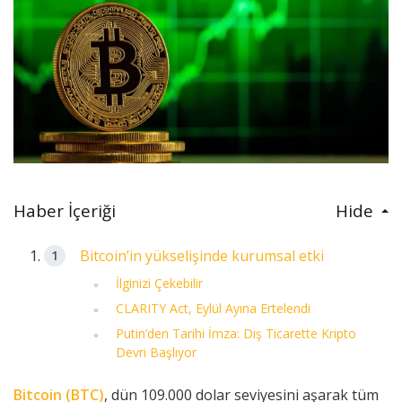
Haber İçeriği
Hide
Bitcoin’in yükselişinde kurumsal etki
İlginizi Çekebilir
CLARITY Act, Eylül Ayına Ertelendi
Putin’den Tarihi İmza: Dış Ticarette Kripto
Devri Başlıyor
Bitcoin (BTC)
, dün 109.000 dolar seviyesini aşarak tüm