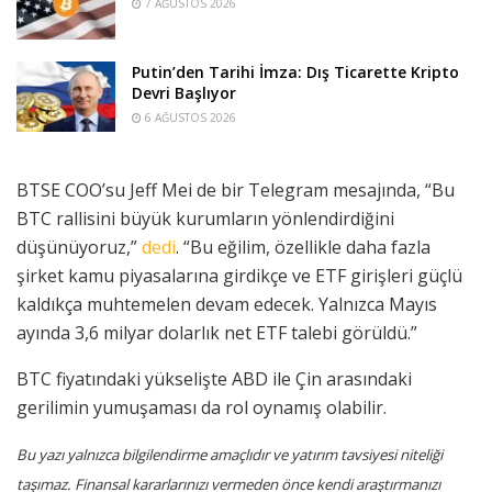
7 AĞUSTOS 2026
Putin’den Tarihi İmza: Dış Ticarette Kripto
Devri Başlıyor
6 AĞUSTOS 2026
BTSE COO’su Jeff Mei de bir Telegram mesajında, “Bu
BTC rallisini büyük kurumların yönlendirdiğini
düşünüyoruz,”
dedi
. “Bu eğilim, özellikle daha fazla
şirket kamu piyasalarına girdikçe ve ETF girişleri güçlü
kaldıkça muhtemelen devam edecek. Yalnızca Mayıs
ayında 3,6 milyar dolarlık net ETF talebi görüldü.”
BTC fiyatındaki yükselişte ABD ile Çin arasındaki
gerilimin yumuşaması da rol oynamış olabilir.
Bu yazı yalnızca bilgilendirme amaçlıdır ve yatırım tavsiyesi niteliği
taşımaz. Finansal kararlarınızı vermeden önce kendi araştırmanızı