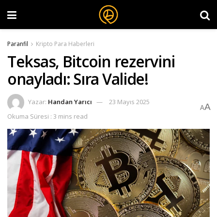
Paranfil
Kripto Para Haberleri
Teksas, Bitcoin rezervini
onayladı: Sıra Valide!
Yazar:
Handan Yarıcı
23 Mayıs 2025
A
A
Okuma Süresi : 3 mins read