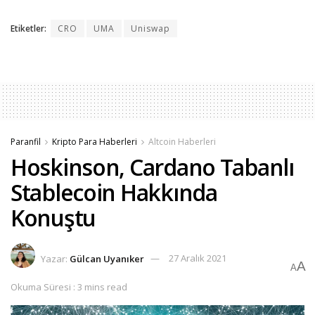
Etiketler:
CRO
UMA
Uniswap
Paranfil
Kripto Para Haberleri
Altcoin Haberleri
Hoskinson, Cardano Tabanlı
Stablecoin Hakkında
Konuştu
Yazar:
Gülcan Uyanıker
27 Aralık 2021
A
A
Okuma Süresi : 3 mins read