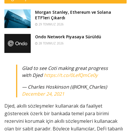
Morgan Stanley, Ethereum ve Solana
ETF’leri Çıkardı
29 TEMMUZ 2026
Ondo Network Piyasaya Sürüldü
28 TEMMUZ 2026
Glad to see Coti making great progress
with Djed
https://t.co/0LefQmCe0y
— Charles Hoskinson (@IOHK_Charles)
December 24, 2021
Djed, akıllı sözleşmeler kullanarak da faaliyet
gösterecek özerk bir bankada temel para birimi
rezervini korumak için akıllı sözleşmeleri kullanacak
olan bir sabit paradır. Böylece kullanıcılar, DeFi tabanlı