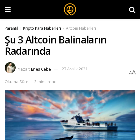
Paranfil
Kripto Para Haberleri
Altcoin Haberleri
Şu 3 Altcoin Balinaların
Radarında
Yazar:
Enes Cebe
27 Aralık 2021
A
A
Okuma Süresi : 3 mins read