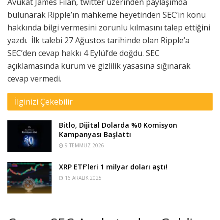
Avukat James Filan, twitter üzerinden paylaşımda
bulunarak Ripple’ın mahkeme heyetinden SEC’in konu
hakkında bilgi vermesini zorunlu kılmasını talep ettiğini
yazdı.
İlk talebi 27 Ağustos tarihinde olan Ripple’a
SEC’den cevap hakkı 4 Eylül’de doğdu. SEC
açıklamasında kurum ve gizlilik yasasına sığınarak
cevap vermedi.
İlginizi Çekebilir
Bitlo, Dijital Dolarda %0 Komisyon
Kampanyası Başlattı
9 TEMMUZ 2026
XRP ETF’leri 1 milyar doları aştı!
16 ARALIK 2025