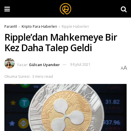
Paranfil
Kripto Para Haberleri
Ripple Haberleri
Ripple’dan Mahkemeye Bir
Kez Daha Talep Geldi
Yazar:
Gülcan Uyanıker
9 Eylül 2021
A
A
Okuma Süresi : 3 mins read