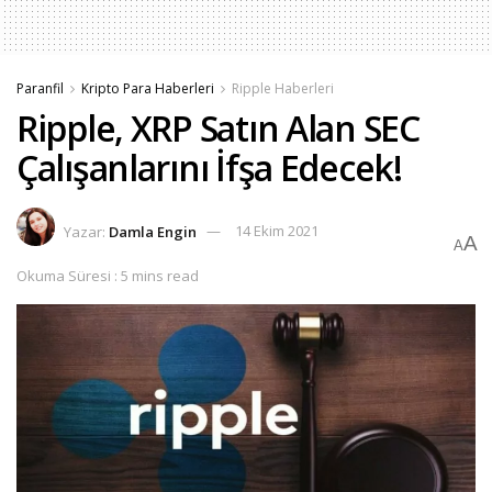
Paranfil
Kripto Para Haberleri
Ripple Haberleri
Ripple, XRP Satın Alan SEC
Çalışanlarını İfşa Edecek!
Yazar:
Damla Engin
14 Ekim 2021
A
A
Okuma Süresi : 5 mins read