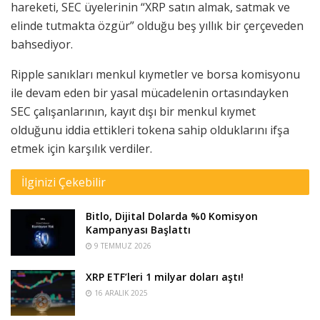
hareketi, SEC üyelerinin “XRP satın almak, satmak ve
elinde tutmakta özgür” olduğu beş yıllık bir çerçeveden
bahsediyor.
Ripple sanıkları menkul kıymetler ve borsa komisyonu
ile devam eden bir yasal mücadelenin ortasındayken
SEC çalışanlarının, kayıt dışı bir menkul kıymet
olduğunu iddia ettikleri tokena sahip olduklarını ifşa
etmek için karşılık verdiler.
İlginizi Çekebilir
Bitlo, Dijital Dolarda %0 Komisyon
Kampanyası Başlattı
9 TEMMUZ 2026
XRP ETF’leri 1 milyar doları aştı!
16 ARALIK 2025