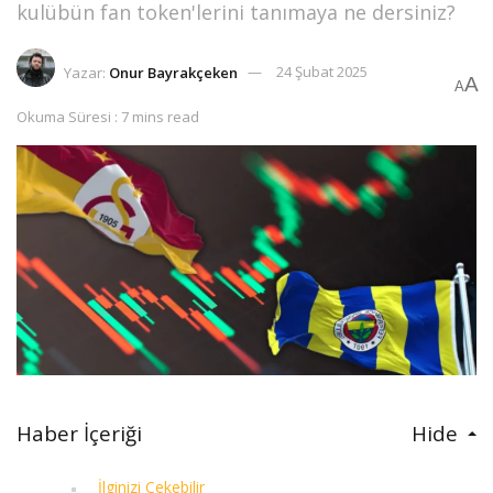
kulübün fan token'lerini tanımaya ne dersiniz?
Yazar:
Onur Bayrakçeken
24 Şubat 2025
A
A
Okuma Süresi : 7 mins read
Haber İçeriği
Hide
İlginizi Çekebilir