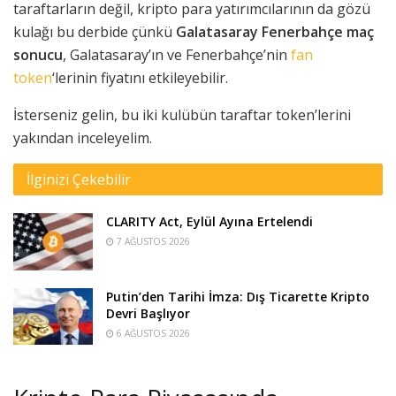
taraftarların değil, kripto para yatırımcılarının da gözü
kulağı bu derbide çünkü
Galatasaray Fenerbahçe maç
sonucu
, Galatasaray’ın ve Fenerbahçe’nin
fan
token
‘lerinin fiyatını etkileyebilir.
İsterseniz gelin, bu iki kulübün taraftar token’lerini
yakından inceleyelim.
İlginizi Çekebilir
CLARITY Act, Eylül Ayına Ertelendi
7 AĞUSTOS 2026
Putin’den Tarihi İmza: Dış Ticarette Kripto
Devri Başlıyor
6 AĞUSTOS 2026