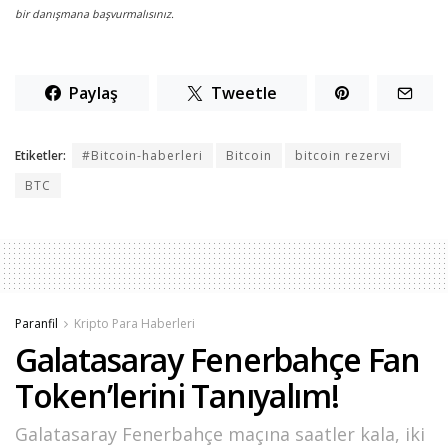
bir danışmana başvurmalısınız.
Paylaş
Tweetle
Etiketler:
#Bitcoin-haberleri
Bitcoin
bitcoin rezervi
BTC
Paranfil
Kripto Para Haberleri
Galatasaray Fenerbahçe Fan
Token’lerini Tanıyalım!
Galatasaray Fenerbahçe maçına saatler kala, iki