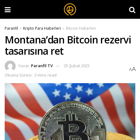
Paranfil
Kripto Para Haberleri
Bitcoin Haberleri
Montana’dan Bitcoin rezervi
tasarısına ret
Yazar:
Paranfil TV
25 Şubat 2025
A
A
Okuma Süresi : 3 mins read