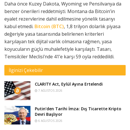
Daha önce Kuzey Dakota, Wyoming ve Pensilvanya da
benzer önerileri reddetmişti. Montana da Bitcoin’in
eyalet rezervlerine dahil edilmesine yönelik tasarıyı
kabul etmedi.
Bitcoin (BTC)
, 1,8 trilyon dolarlık piyasa
değeriyle yasa tasarısında belirlenen kriterleri
karşılayan tek dijital varlık olmasına rağmen, yasa
koyucuların güçlü muhalefetiyle karşılaştı. Tasarı,
Temsilciler Meclisi’nde 41’e karşı 59 oyla reddedildi.
İlginizi Çekebilir
CLARITY Act, Eylül Ayına Ertelendi
7 AĞUSTOS 2026
Putin’den Tarihi İmza: Dış Ticarette Kripto
Devri Başlıyor
6 AĞUSTOS 2026