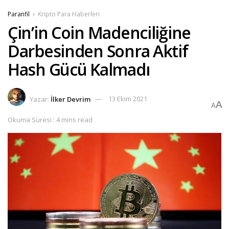
Paranfil
Kripto Para Haberleri
Çin’in Coin Madenciliğine
Darbesinden Sonra Aktif
Hash Gücü Kalmadı
Yazar:
İlker Devrim
13 Ekim 2021
A
A
Okuma Süresi : 4 mins read