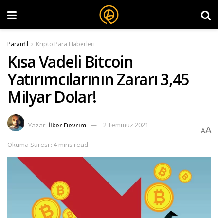
Paranfil
Kripto Para Haberleri
Kısa Vadeli Bitcoin
Yatırımcılarının Zararı 3,45
Milyar Dolar!
Yazar:
İlker Devrim
2 Temmuz 2021
A
A
Okuma Süresi : 4 mins read