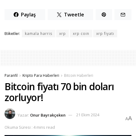
Paylaş
Tweetle
Etiketler:
kamala harris
xrp
xrp coin
xrp fiyatı
Paranfil
Kripto Para Haberleri
Bitcoin Haberleri
Bitcoin fiyatı 70 bin doları
zorluyor!
Yazar:
Onur Bayrakçeken
21 Ekim 2024
A
A
Okuma Süresi : 4 mins read