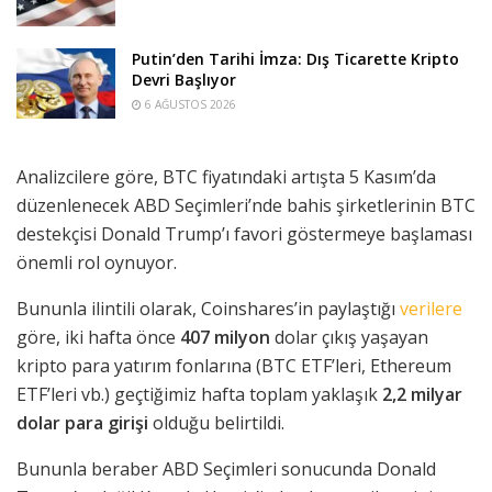
Putin’den Tarihi İmza: Dış Ticarette Kripto
Devri Başlıyor
6 AĞUSTOS 2026
Analizcilere göre, BTC fiyatındaki artışta 5 Kasım’da
düzenlenecek ABD Seçimleri’nde bahis şirketlerinin BTC
destekçisi Donald Trump’ı favori göstermeye başlaması
önemli rol oynuyor.
Bununla ilintili olarak, Coinshares’in paylaştığı
verilere
göre, iki hafta önce
407 milyon
dolar çıkış yaşayan
kripto para yatırım fonlarına (BTC ETF’leri, Ethereum
ETF’leri vb.) geçtiğimiz hafta toplam yaklaşık
2,2 milyar
dolar para
girişi
olduğu belirtildi.
Bununla beraber ABD Seçimleri sonucunda Donald