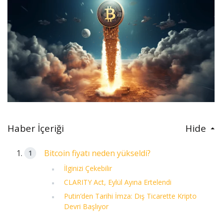
Haber İçeriği
Hide
Bitcoin fiyatı neden yükseldi?
İlginizi Çekebilir
CLARITY Act, Eylül Ayına Ertelendi
Putin’den Tarihi İmza: Dış Ticarette Kripto
Devri Başlıyor