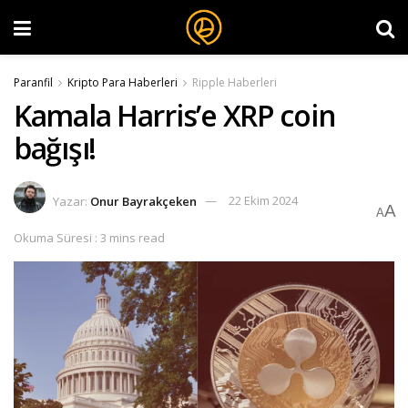
Paranfil
Kripto Para Haberleri
Ripple Haberleri
Kamala Harris’e XRP coin
bağışı!
Yazar:
Onur Bayrakçeken
22 Ekim 2024
A
A
Okuma Süresi : 3 mins read