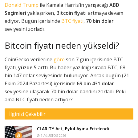
Donald Trump
ile Kamala Harris’in yarışacağı
ABD
Seçimleri
yaklaşırken,
Bitcoin fiyatı
artmaya devam
ediyor. Bugün içerisinde
BTC fiyatı
,
70 bin dolar
seviyesini zorladı.
Bitcoin fiyatı neden yükseldi?
CoinGecko verilerine
göre
son 7 gün içerisinde BTC
fiyatı,
yüzde 5
arttı. Bu haber yazıldığı sırada BTC, 68
bin 147 dolar seviyesinde bulunuyor. Ancak bugün (21
Ekim 2024 Pazartesi) içerisinde
69 bin 431 dolar
seviyesine ulaşarak 70 bin dolar bandını zorladı. Peki
ama BTC fiyatı neden artıyor?
İlginizi Çekebilir
CLARITY Act, Eylül Ayına Ertelendi
7 AĞUSTOS 2026