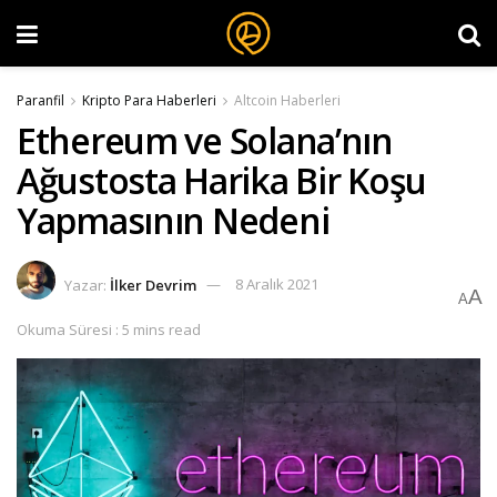
Paranfil
Kripto Para Haberleri
Altcoin Haberleri
Ethereum ve Solana’nın
Ağustosta Harika Bir Koşu
Yapmasının Nedeni
Yazar:
İlker Devrim
8 Aralık 2021
A
A
Okuma Süresi : 5 mins read