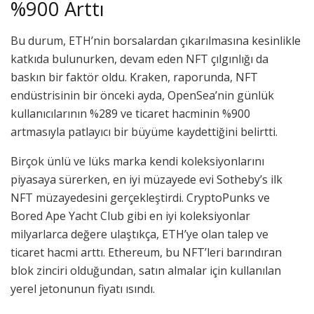
%900 Arttı
Bu durum, ETH’nin borsalardan çıkarılmasına kesinlikle
katkıda bulunurken, devam eden NFT çılgınlığı da
baskın bir faktör oldu. Kraken, raporunda, NFT
endüstrisinin bir önceki ayda, OpenSea’nin günlük
kullanıcılarının %289 ve ticaret hacminin %900
artmasıyla patlayıcı bir büyüme kaydettiğini belirtti.
Birçok ünlü ve lüks marka kendi koleksiyonlarını
piyasaya sürerken, en iyi müzayede evi Sotheby’s ilk
NFT müzayedesini gerçekleştirdi. CryptoPunks ve
Bored Ape Yacht Club gibi en iyi koleksiyonlar
milyarlarca değere ulaştıkça, ETH’ye olan talep ve
ticaret hacmi arttı. Ethereum, bu NFT’leri barındıran
blok zinciri olduğundan, satın almalar için kullanılan
yerel jetonunun fiyatı ısındı.