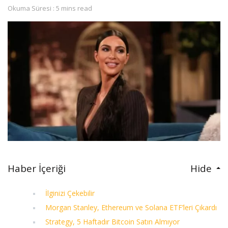
Okuma Süresi : 5 mins read
Haber İçeriği
Hide
İlginizi Çekebilir
Morgan Stanley, Ethereum ve Solana ETF’leri Çıkardı
Strategy, 5 Haftadır Bitcoin Satın Almıyor