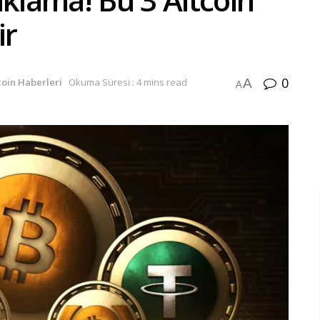
ir
0
A
coin Haberleri
Okuma Süresi : 4 mins read
A