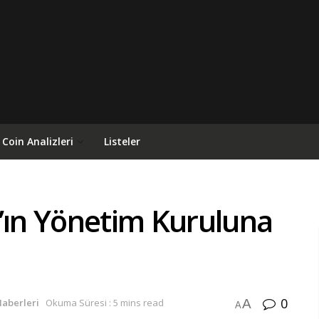
Coin Analizleri
Listeler
’ın Yönetim Kuruluna
0
A
Haberleri
Okuma Süresi : 5 mins read
A