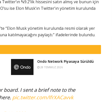
Twitter’ın %9.2’lik hissesini satın almış ve bunun için
EO’su ise Elon Musk’ın Twitter’ın yönetim kurulunda
t’te “Elon Musk yönetim kurulunda resmi olarak yer
na katılmayacağını paylaştı.” ifadelerinde bulundu.
Ondo Network Piyasaya Sürüldü
28 TEMMUZ 2026
r board. I sent a brief note to the
 here.
pic.twitter.com/lfrXACavvk