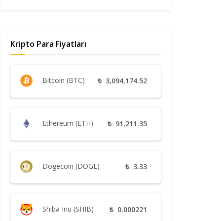
Kripto Para Fiyatları
Bitcoin (BTC)
₺
3,094,174.52
Ethereum (ETH)
₺
91,211.35
Dogecoin (DOGE)
₺
3.33
Shiba Inu (SHIB)
₺
0.000221