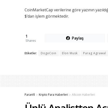
CoinMarketCap verilerine göre yazının yazıld
$’dan işlem görmektedir.
1
Paylaş
Shares
Etiketler:
DogeCoin
Elon Musk
Parag Agrawal
Paranfil
Kripto Para Haberleri
Altcoin Haberleri
Ünlü Analistten Aç