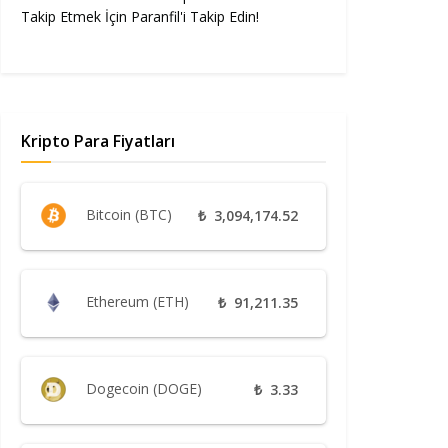
Takip Etmek İçin Paranfil'i Takip Edin!
Kripto Para Fiyatları
Bitcoin (BTC)
₺
3,094,174.52
Ethereum (ETH)
₺
91,211.35
Dogecoin (DOGE)
₺
3.33