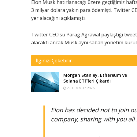
Elon Musk hatırlanacağı üzere geçtiğimiz hafta 
3 milyar dolara yakın para ödemişti. Twitter C
yer alacağını açıklamıştı.
Twitter CEO’su Parag Agrawal paylaştığı twee
alacaktı ancak Musk aynı sabah yönetim kurulu
İlginizi Çekebilir
Morgan Stanley, Ethereum ve
Solana ETF’leri Çıkardı
29 TEMMUZ 2026
Elon has decided not to join ou
company, sharing with you all