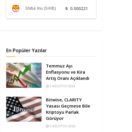
Shiba Inu (SHIB)
₺
0.000221
En Popüler Yazılar
Temmuz Ayı
Enflasyonu ve Kira
Artış Oranı Açıklandı
3 AĞUSTOS 2026
Bitwise, CLARITY
Yasası Geçmese Bile
Kriptoyu Parlak
Görüyor
5 AĞUSTOS 2026