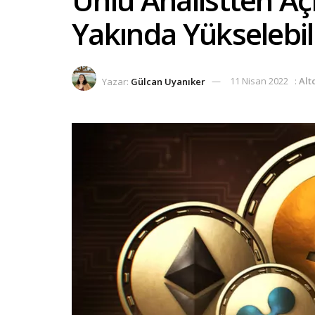
Yakında Yükselebil
Yazar:
Gülcan Uyanıker
11 Nisan 2022
:
Alt