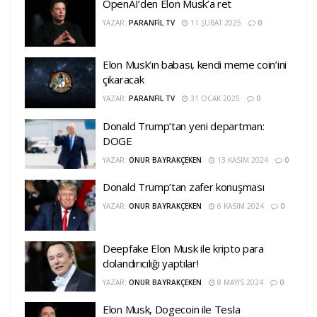
OpenAI’den Elon Musk’a ret
YAZAR:
PARANFIL TV
11 ŞUBAT 2025
0
Elon Musk’ın babası, kendi meme coin’ini
çıkaracak
YAZAR:
PARANFIL TV
31 OCAK 2025
0
Donald Trump’tan yeni departman:
DOGE
YAZAR:
ONUR BAYRAKÇEKEN
13 KASIM 2024
0
Donald Trump’tan zafer konuşması
YAZAR:
ONUR BAYRAKÇEKEN
6 KASIM 2024
0
Deepfake Elon Musk ile kripto para
dolandırıcılığı yaptılar!
YAZAR:
ONUR BAYRAKÇEKEN
8 MAYIS 2024
0
Elon Musk, Dogecoin ile Tesla