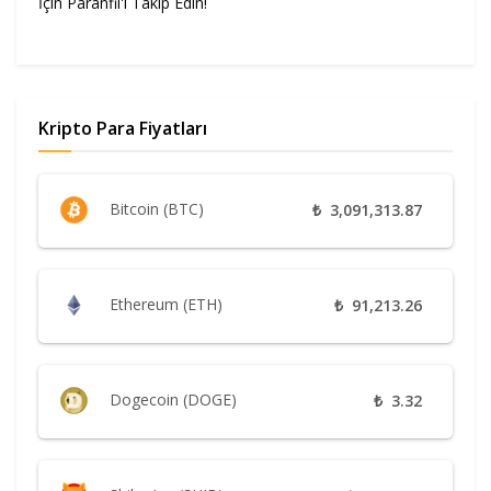
İçin Paranfil'i Takip Edin!
Kripto Para Fiyatları
Bitcoin (BTC)
₺
3,091,313.87
Ethereum (ETH)
₺
91,213.26
Dogecoin (DOGE)
₺
3.32