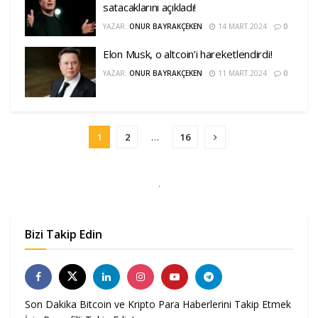
satacaklarını açıkladı!
YAZAR:
ONUR BAYRAKÇEKEN
14 MART 2024
0
Elon Musk, o altcoin’i hareketlendirdi!
YAZAR:
ONUR BAYRAKÇEKEN
11 MART 2024
0
1
2
…
16
Bizi Takip Edin
Son Dakika Bitcoin ve Kripto Para Haberlerini Takip Etmek