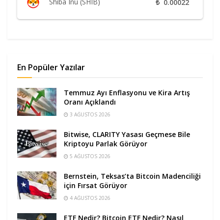
Shiba Inu (SHIB)
₺
0.00022
En Popüler Yazılar
Temmuz Ayı Enflasyonu ve Kira Artış
Oranı Açıklandı
3 AĞUSTOS 2026
Bitwise, CLARITY Yasası Geçmese Bile
Kriptoyu Parlak Görüyor
5 AĞUSTOS 2026
Bernstein, Teksas’ta Bitcoin Madenciliği
için Fırsat Görüyor
4 AĞUSTOS 2026
ETF Nedir? Bitcoin ETF Nedir? Nasıl