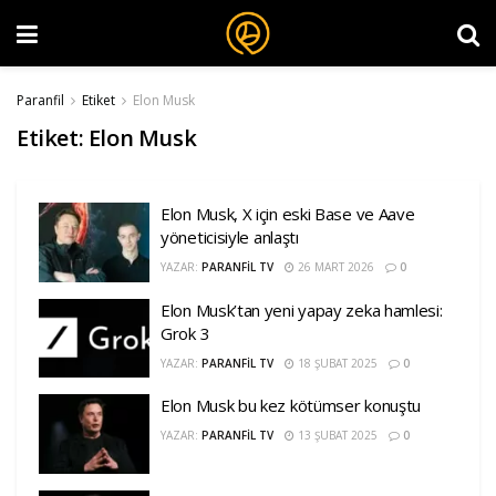
Paranfil
Etiket
Elon Musk
Etiket:
Elon Musk
Elon Musk, X için eski Base ve Aave
yöneticisiyle anlaştı
YAZAR:
PARANFIL TV
26 MART 2026
0
Elon Musk’tan yeni yapay zeka hamlesi:
Grok 3
YAZAR:
PARANFIL TV
18 ŞUBAT 2025
0
Elon Musk bu kez kötümser konuştu
YAZAR:
PARANFIL TV
13 ŞUBAT 2025
0