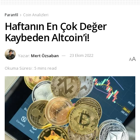
Paranfil
Coin Analizleri
Haftanın En Çok Değer
Kaybeden Altcoin’i!
Yazar:
Mert Özsaban
23 Ekim 2022
A
A
Okuma Süresi : 5 mins read