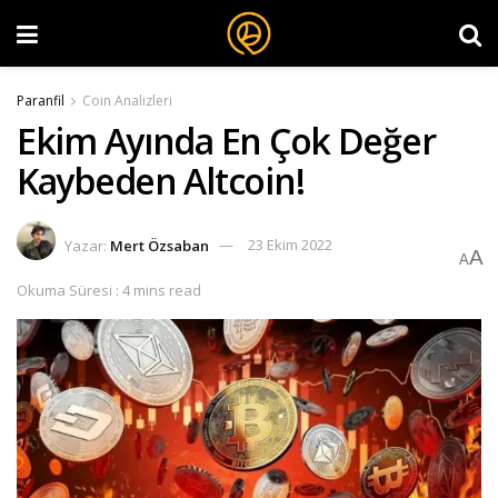
Paranfil
Coin Analizleri
Ekim Ayında En Çok Değer
Kaybeden Altcoin!
Yazar:
Mert Özsaban
23 Ekim 2022
A
A
Okuma Süresi : 4 mins read