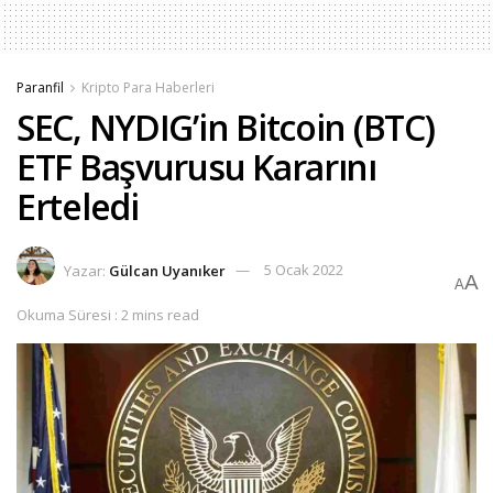
Paranfil
Kripto Para Haberleri
SEC, NYDIG’in Bitcoin (BTC)
ETF Başvurusu Kararını
Erteledi
Yazar:
Gülcan Uyanıker
5 Ocak 2022
A
A
Okuma Süresi : 2 mins read