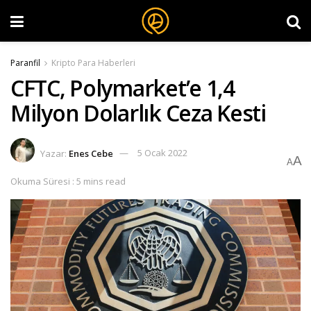
Paranfil
Kripto Para Haberleri
CFTC, Polymarket’e 1,4
Milyon Dolarlık Ceza Kesti
Yazar:
Enes Cebe
5 Ocak 2022
A
A
Okuma Süresi : 5 mins read