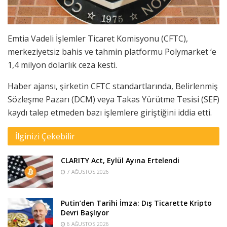
Emtia Vadeli İşlemler Ticaret Komisyonu (CFTC),
merkeziyetsiz bahis ve tahmin platformu Polymarket ‘e
1,4 milyon dolarlık ceza kesti.
Haber ajansı, şirketin CFTC standartlarında, Belirlenmiş
Sözleşme Pazarı (DCM) veya Takas Yürütme Tesisi (SEF)
kaydı talep etmeden bazı işlemlere giriştiğini iddia etti.
İlginizi Çekebilir
CLARITY Act, Eylül Ayına Ertelendi
7 AĞUSTOS 2026
Putin’den Tarihi İmza: Dış Ticarette Kripto
Devri Başlıyor
6 AĞUSTOS 2026