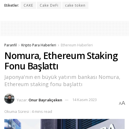
Etiketler:
CAKE
Cake DeFi
cake token
Paranfil
Kripto Para Haberleri
Ethereum Haberleri
Nomura, Ethereum Staking
Fonu Başlattı
Japonya'nın en büyük yatırım bankası Nomura,
Ethereum staking fonu başlattı
Yazar:
Onur Bayrakçeken
14 Kasım 2023
A
A
Okuma Süresi : 4 mins read