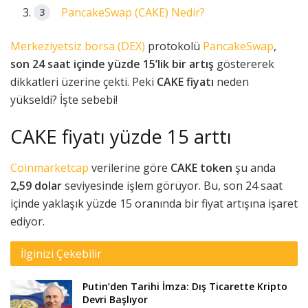
PancakeSwap (CAKE) Nedir?
Merkeziyetsiz borsa (DEX)
protokolü
PancakeSwap
,
son 24 saat içinde yüzde 15’lik bir artış
göstererek
dikkatleri üzerine çekti. Peki
CAKE fiyatı
neden
yükseldi? İşte sebebi!
CAKE fiyatı yüzde 15 arttı
Coinmarketcap
verilerine göre
CAKE token
şu anda
2,59 dolar
seviyesinde işlem görüyor. Bu, son 24 saat
içinde yaklaşık yüzde 15 oranında bir fiyat artışına işaret
ediyor.
İlginizi Çekebilir
Putin’den Tarihi İmza: Dış Ticarette Kripto
Devri Başlıyor