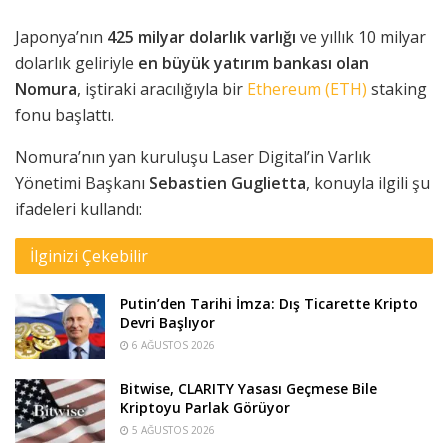
Japonya’nın
425 milyar dolarlık varlığı
ve yıllık 10 milyar
dolarlık geliriyle
en büyük yatırım bankası olan
Nomura
, iştiraki aracılığıyla bir
Ethereum (ETH)
staking
fonu başlattı.
Nomura’nın yan kuruluşu Laser Digital’in Varlık
Yönetimi Başkanı
Sebastien Guglietta
, konuyla ilgili şu
ifadeleri kullandı:
İlginizi Çekebilir
Putin’den Tarihi İmza: Dış Ticarette Kripto
Devri Başlıyor
6 AĞUSTOS 2026
Bitwise, CLARITY Yasası Geçmese Bile
Kriptoyu Parlak Görüyor
5 AĞUSTOS 2026