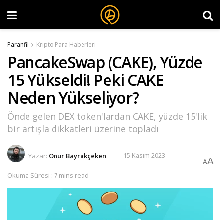
Paranfil
Kripto Para Haberleri
PancakeSwap (CAKE), Yüzde
15 Yükseldi! Peki CAKE
Neden Yükseliyor?
Önde gelen DEX token'lardan CAKE, yüzde 15'lik
bir artışla dikkatleri üzerine topladı
Yazar:
Onur Bayrakçeken
15 Kasım 2023
A
A
Okuma Süresi : 7 mins read