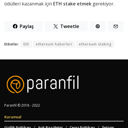
ödülleri kazanmak için
ETH stake etmek
gerekiyor.
Paylaş
Tweetle
Etiketler:
Eth
ethereum haberleri
ethereum staking
Paranfil © 2018 - 2022
Kurumsal
Gizlilik Politikası
Açık Rıza Metni
Çerez Politikası
İletişim