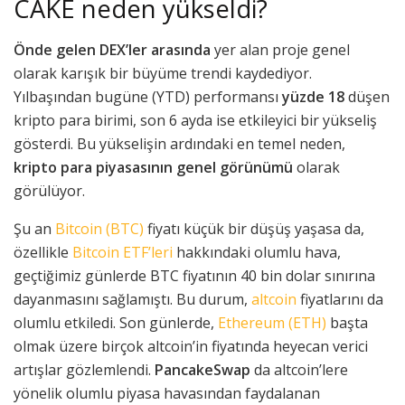
CAKE neden yükseldi?
Önde gelen DEX’ler arasında
yer alan proje genel
olarak karışık bir büyüme trendi kaydediyor.
Yılbaşından bugüne (YTD) performansı
yüzde 18
düşen
kripto para birimi, son 6 ayda ise etkileyici bir yükseliş
gösterdi. Bu yükselişin ardındaki en temel neden,
kripto para piyasasının genel görünümü
olarak
görülüyor.
Şu an
Bitcoin (BTC)
fiyatı küçük bir düşüş yaşasa da,
özellikle
Bitcoin ETF’leri
hakkındaki olumlu hava,
geçtiğimiz günlerde BTC fiyatının 40 bin dolar sınırına
dayanmasını sağlamıştı. Bu durum,
altcoin
fiyatlarını da
olumlu etkiledi. Son günlerde,
Ethereum (ETH)
başta
olmak üzere birçok altcoin’in fiyatında heyecan verici
artışlar gözlemlendi.
PancakeSwap
da altcoin’lere
yönelik olumlu piyasa havasından faydalanan