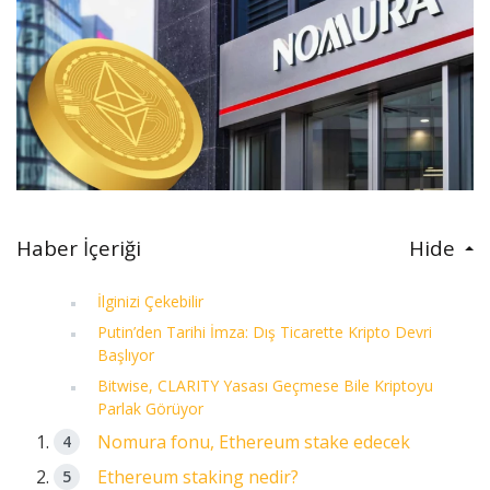
Haber İçeriği
Hide
İlginizi Çekebilir
Putin’den Tarihi İmza: Dış Ticarette Kripto Devri
Başlıyor
Bitwise, CLARITY Yasası Geçmese Bile Kriptoyu
Parlak Görüyor
Nomura fonu, Ethereum stake edecek
Ethereum staking nedir?