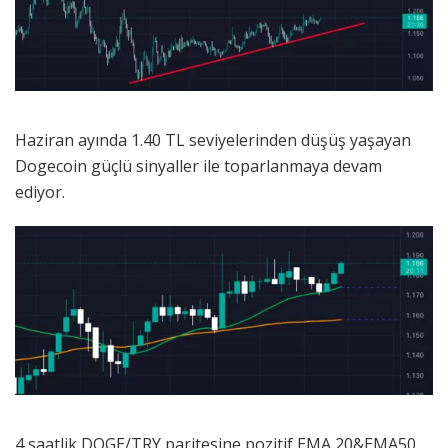
Haziran ayında 1.40 TL seviyelerinden düşüş yaşayan
Dogecoin güçlü sinyaller ile toparlanmaya devam
ediyor.
4 saatlik DOGE/TRY paritesine pozitif EMA 20&EMA50