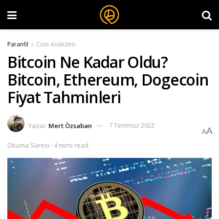
Paranfil
Coin Analizleri
Bitcoin Ne Kadar Oldu?
Bitcoin, Ethereum, Dogecoin
Fiyat Tahminleri
Yazar:
Mert Özsaban
7 Temmuz 2022
A
A
Okuma Süresi : 4 mins read