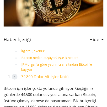
Haber İçeriği
Hide
İlginizi Çekebilir
Bitcoin neden düşüyor? İşte 3 neden!
JPMorgan’a göre yatırımcılar altından Bitcoin’e
kayıyor
39.800 Dolar Altı İşler Kötü
Bitcoin için işler çokta yolunda gitmiyor. Geçtiğimiz
günlerde 44.500 dolar seviyesi altına sarkan Bitcoin,
üstüne çıkmayı denese de başaramadı. Biz bu içeriği
hazırlarken 41.980 dolar seviyesinde bulunan Bitcoin,