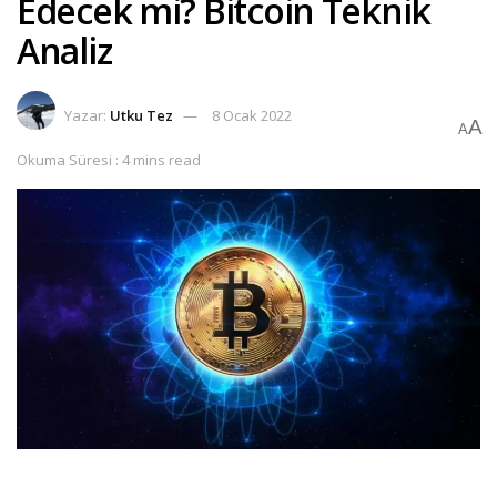
Edecek mi? Bitcoin Teknik
Analiz
Yazar:
Utku Tez
8 Ocak 2022
A
A
Okuma Süresi : 4 mins read