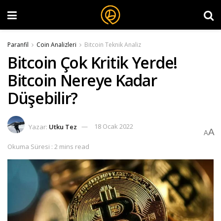
Paranfil
Coin Analizleri
Bitcoin Teknik Analiz
Bitcoin Çok Kritik Yerde!
Bitcoin Nereye Kadar
Düşebilir?
Yazar:
Utku Tez
18 Ocak 2022
A
A
Okuma Süresi : 2 mins read