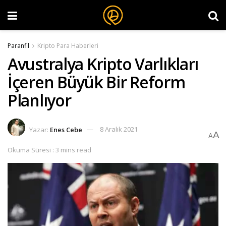
Paranfil
Kripto Para Haberleri
Avustralya Kripto Varlıkları
İçeren Büyük Bir Reform
Planlıyor
Yazar:
Enes Cebe
8 Aralık 2021
A
A
Okuma Süresi : 3 mins read