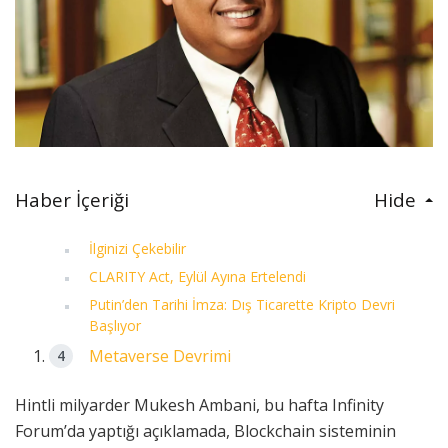
Haber İçeriği
Hide
İlginizi Çekebilir
CLARITY Act, Eylül Ayına Ertelendi
Putin’den Tarihi İmza: Dış Ticarette Kripto Devri
Başlıyor
Metaverse Devrimi
Hintli milyarder Mukesh Ambani, bu hafta Infinity
Forum’da yaptığı açıklamada, Blockchain sisteminin