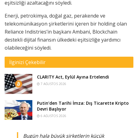
eşitsizliği azaltacağını söyledi.
Enerji, petrokimya, doğal gaz, perakende ve
telekomünikasyon şirketlerini içeren bir holding olan
Reliance Indistries’in başkanı Ambani, Blockchain
destekli dijital finansın ülkedeki eşitsizliğe yardımcı
olabileceğini söyledi.
İlginizi Çekebilir
CLARITY Act, Eylül Ayına Ertelendi
7 AĞUSTOS 2026
Putin’den Tarihi İmza: Dış Ticarette Kripto
Devri Başlıyor
6 AĞUSTOS 2026
Bugün hala büyük şirketlerin küçük