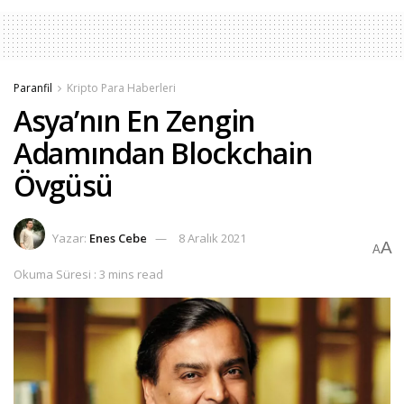
Paranfil
Kripto Para Haberleri
Asya’nın En Zengin
Adamından Blockchain
Övgüsü
Yazar:
Enes Cebe
8 Aralık 2021
A
A
Okuma Süresi : 3 mins read