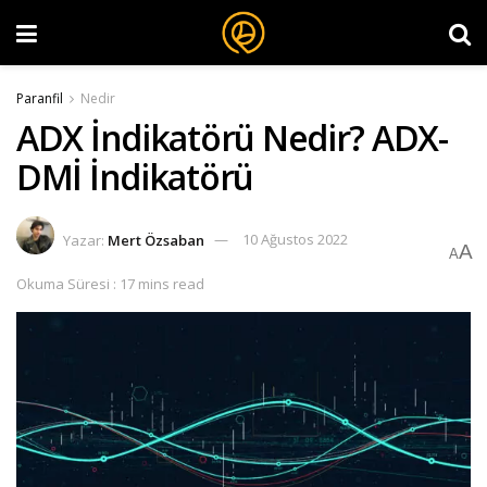
Paranfil
Nedir
ADX İndikatörü Nedir? ADX-
DMİ İndikatörü
Yazar:
Mert Özsaban
10 Ağustos 2022
A
A
Okuma Süresi : 17 mins read