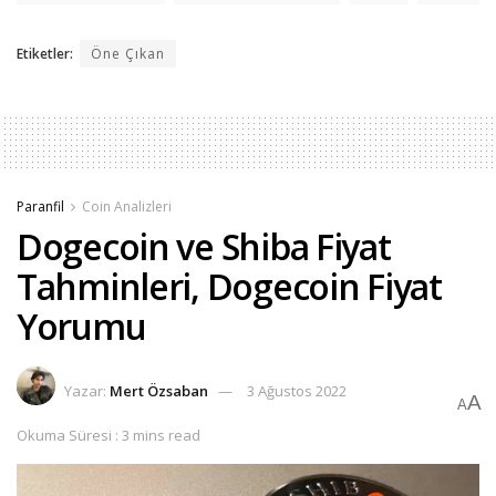
Etiketler:
Öne Çıkan
Paranfil
Coin Analizleri
Dogecoin ve Shiba Fiyat
Tahminleri, Dogecoin Fiyat
Yorumu
Yazar:
Mert Özsaban
3 Ağustos 2022
A
A
Okuma Süresi : 3 mins read