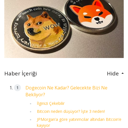
Haber İçeriği
Hide
Dogecoin Ne Kadar? Gelecekte Bizi Ne
Bekliyor?
İlginizi Çekebilir
Bitcoin neden düşüyor? İşte 3 neden!
JPMorgan’a göre yatırımcılar altından Bitcoin’e
kayıyor