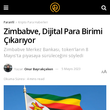
Paranfil
Kripto Para Haberleri
Zimbabve, Dijital Para Birimi
Çıkarıyor
Zimbabve Merkez Bankası, token'ların 8
Mayıs'ta piyasaya sürüleceğini söyledi
Yazar:
Onur Bayrakçeken
5 Mayıs 2023
A
A
Okuma Süresi : 4 mins read