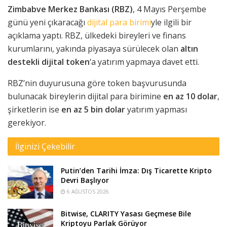
Zimbabve Merkez Bankası (RBZ)
, 4 Mayıs Perşembe
günü yeni çıkaracağı
dijital para birimi
yle ilgili bir
açıklama yaptı. RBZ, ülkedeki bireyleri ve finans
kurumlarını, yakında piyasaya sürülecek olan
altın
destekli dijital token
‘a yatırım yapmaya davet etti.
RBZ’nin duyurusuna göre token başvurusunda
bulunacak bireylerin dijital para birimine
en az 10 dolar
,
şirketlerin ise
en az 5 bin dolar
yatırım yapması
gerekiyor.
İlginizi Çekebilir
Putin’den Tarihi İmza: Dış Ticarette Kripto
Devri Başlıyor
6 AĞUSTOS 2026
Bitwise, CLARITY Yasası Geçmese Bile
Kriptoyu Parlak Görüyor