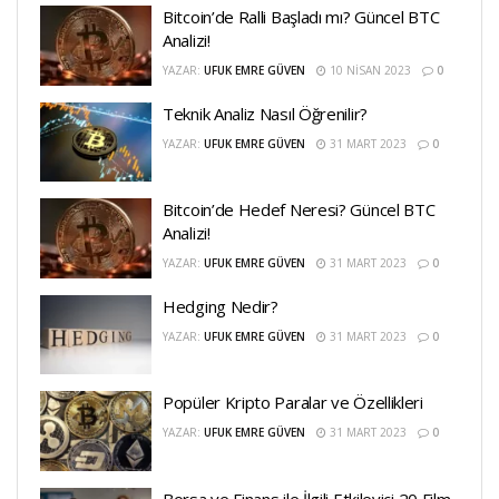
Bitcoin’de Ralli Başladı mı? Güncel BTC
Analizi!
YAZAR:
UFUK EMRE GÜVEN
10 NISAN 2023
0
Teknik Analiz Nasıl Öğrenilir?
YAZAR:
UFUK EMRE GÜVEN
31 MART 2023
0
Bitcoin’de Hedef Neresi? Güncel BTC
Analizi!
YAZAR:
UFUK EMRE GÜVEN
31 MART 2023
0
Hedging Nedir?
YAZAR:
UFUK EMRE GÜVEN
31 MART 2023
0
Popüler Kripto Paralar ve Özellikleri
YAZAR:
UFUK EMRE GÜVEN
31 MART 2023
0
Borsa ve Finans ile İlgili Etkileyici 20 Film