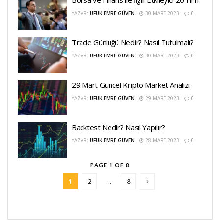
YAZAR:
UFUK EMRE GÜVEN
30 MART 2023
0
Trade Günlüğü Nedir? Nasıl Tutulmalı?
YAZAR:
UFUK EMRE GÜVEN
30 MART 2023
0
29 Mart Güncel Kripto Market Analizi
YAZAR:
UFUK EMRE GÜVEN
29 MART 2023
0
Backtest Nedir? Nasıl Yapılır?
YAZAR:
UFUK EMRE GÜVEN
28 MART 2023
0
PAGE 1 OF 8
1
2
…
8