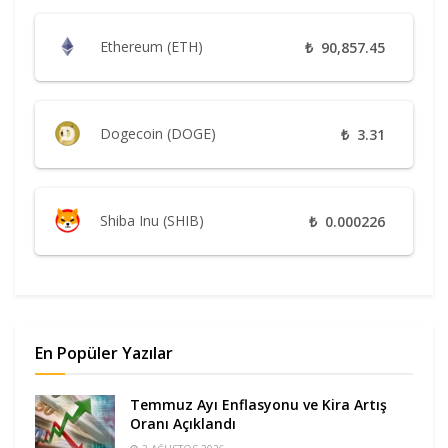
Ethereum (ETH)
₺
90,857.45
Dogecoin (DOGE)
₺
3.31
Shiba Inu (SHIB)
₺
0.000226
En Popüler Yazılar
Temmuz Ayı Enflasyonu ve Kira Artış
Oranı Açıklandı