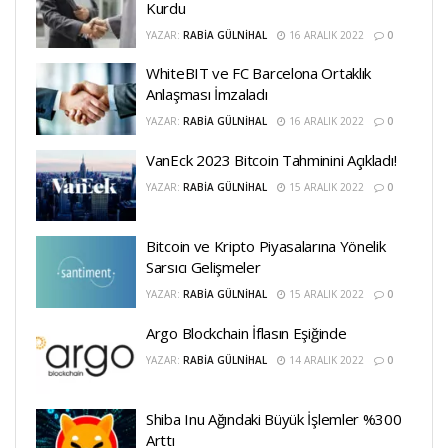
Kurdu
YAZAR:
RABIA GÜLNIHAL
16 ARALIK 2022
0
WhiteBIT ve FC Barcelona Ortaklık
Anlaşması İmzaladı
YAZAR:
RABIA GÜLNIHAL
16 ARALIK 2022
0
VanEck 2023 Bitcoin Tahminini Açıkladı!
YAZAR:
RABIA GÜLNIHAL
15 ARALIK 2022
0
Bitcoin ve Kripto Piyasalarına Yönelik
Sarsıcı Gelişmeler
YAZAR:
RABIA GÜLNIHAL
15 ARALIK 2022
0
Argo Blockchain İflasın Eşiğinde
YAZAR:
RABIA GÜLNIHAL
14 ARALIK 2022
0
Shiba Inu Ağındaki Büyük İşlemler %300
Arttı