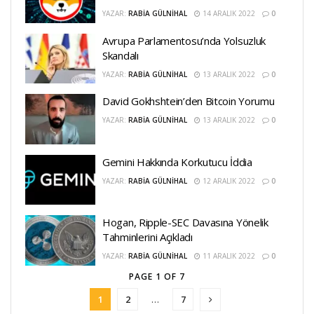
YAZAR:
RABIA GÜLNIHAL
14 ARALIK 2022
0
Avrupa Parlamentosu’nda Yolsuzluk
Skandalı
YAZAR:
RABIA GÜLNIHAL
13 ARALIK 2022
0
David Gokhshtein’den Bitcoin Yorumu
YAZAR:
RABIA GÜLNIHAL
13 ARALIK 2022
0
Gemini Hakkında Korkutucu İddia
YAZAR:
RABIA GÜLNIHAL
12 ARALIK 2022
0
Hogan, Ripple-SEC Davasına Yönelik
Tahminlerini Açıkladı
YAZAR:
RABIA GÜLNIHAL
11 ARALIK 2022
0
PAGE 1 OF 7
1
2
…
7