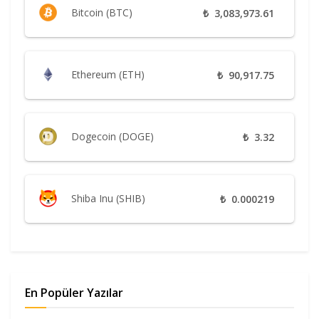
Bitcoin (BTC)
₺
3,083,973.61
Ethereum (ETH)
₺
90,917.75
Dogecoin (DOGE)
₺
3.32
Shiba Inu (SHIB)
₺
0.000219
En Popüler Yazılar