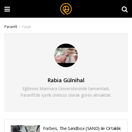
Paranfil
Yazar
Rabia Gülnihal
Eğitimini Marmara Üniversitesinde tamamladı.
Paranfil'de içerik üreticisi olarak görev almaktdır.
Forbes, The Sandbox (SAND) ile Ortaklık