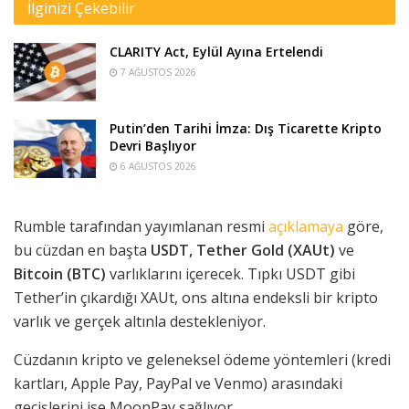
İlginizi Çekebilir
CLARITY Act, Eylül Ayına Ertelendi
7 AĞUSTOS 2026
Putin’den Tarihi İmza: Dış Ticarette Kripto
Devri Başlıyor
6 AĞUSTOS 2026
Rumble tarafından yayımlanan resmi
açıklamaya
göre,
bu cüzdan en başta
USDT,
Tether Gold (XAUt)
ve
Bitcoin (BTC)
varlıklarını içerecek. Tıpkı USDT gibi
Tether’in çıkardığı XAUt, ons altına endeksli bir kripto
varlık ve gerçek altınla destekleniyor.
Cüzdanın kripto ve geleneksel ödeme yöntemleri (kredi
kartları, Apple Pay, PayPal ve Venmo) arasındaki
geçişlerini ise MoonPay sağlıyor.