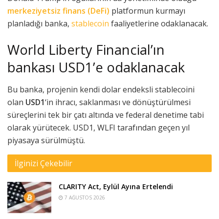
merkeziyetsiz finans (DeFi)
platformun kurmayı
planladığı banka,
stablecoin
faaliyetlerine odaklanacak.
World Liberty Financial’ın
bankası USD1’e odaklanacak
Bu banka, projenin kendi dolar endeksli stablecoini
olan
USD1
‘in ihracı, saklanması ve dönüştürülmesi
süreçlerini tek bir çatı altında ve federal denetime tabi
olarak yürütecek. USD1, WLFI tarafından geçen yıl
piyasaya sürülmüştü.
İlginizi Çekebilir
CLARITY Act, Eylül Ayına Ertelendi
7 AĞUSTOS 2026