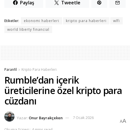
Paylaş
Tweetle
Etiketler:
ekonomi haberleri
kripto para haberleri
wlfi
world liberty financial
Paranfil
Kripto Para Haberleri
Rumble’dan içerik
üreticilerine özel kripto para
cüzdanı
Yazar:
Onur Bayrakçeken
7 Ocak 2026
A
A
Okuma Süresi : 4 mins read