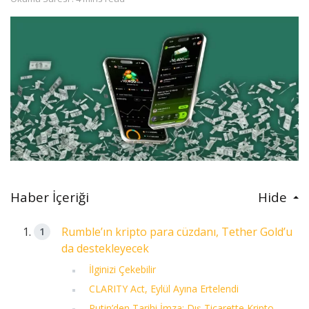
Haber İçeriği
Hide
Rumble’ın kripto para cüzdanı, Tether Gold’u
da destekleyecek
İlginizi Çekebilir
CLARITY Act, Eylül Ayına Ertelendi
Putin’den Tarihi İmza: Dış Ticarette Kripto