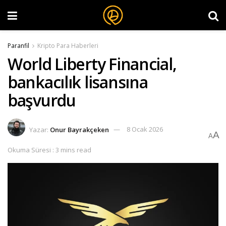
Paranfil
Kripto Para Haberleri
World Liberty Financial,
bankacılık lisansına
başvurdu
Yazar:
Onur Bayrakçeken
8 Ocak 2026
A
A
Okuma Süresi : 3 mins read