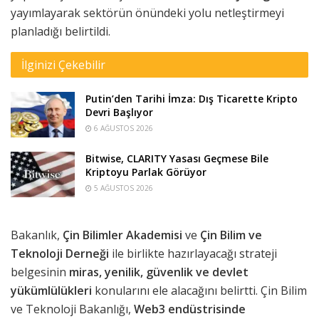
yayımlayarak sektörün önündeki yolu netleştirmeyi
planladığı belirtildi.
İlginizi Çekebilir
Putin’den Tarihi İmza: Dış Ticarette Kripto
Devri Başlıyor
6 AĞUSTOS 2026
Bitwise, CLARITY Yasası Geçmese Bile
Kriptoyu Parlak Görüyor
5 AĞUSTOS 2026
Bakanlık,
Çin Bilimler Akademisi
ve
Çin Bilim ve
Teknoloji Derneği
ile birlikte hazırlayacağı strateji
belgesinin
miras, yenilik, güvenlik
ve devlet
yükümlülükleri
konularını ele alacağını belirtti. Çin Bilim
ve Teknoloji Bakanlığı,
Web3 endüstrisinde