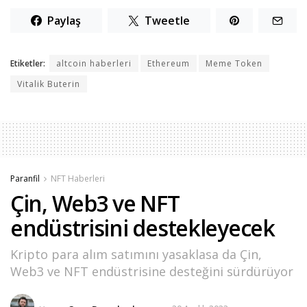
Paylaş
Tweetle
Etiketler:
altcoin haberleri
Ethereum
Meme Token
Vitalik Buterin
Paranfil
NFT Haberleri
Çin, Web3 ve NFT
endüstrisini destekleyecek
Kripto para alım satımını yasaklasa da Çin,
Web3 ve NFT endüstrisine desteğini sürdürüyor