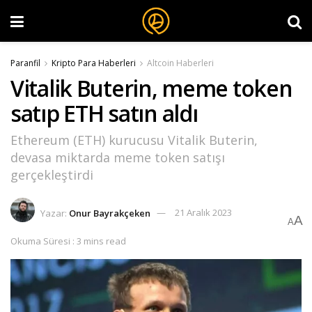
Paranfil
Kripto Para Haberleri
Altcoin Haberleri
Vitalik Buterin, meme token
satıp ETH satın aldı
Ethereum (ETH) kurucusu Vitalik Buterin,
devasa miktarda meme token satışı
gerçekleştirdi
Yazar:
Onur Bayrakçeken
21 Aralık 2023
A
A
Okuma Süresi : 3 mins read