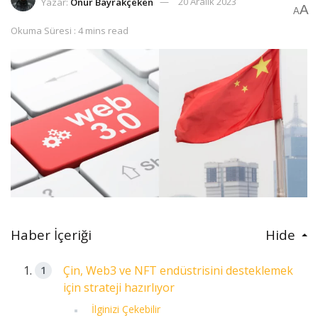
Yazar:
Onur Bayrakçeken
20 Aralık 2023
A
A
Okuma Süresi : 4 mins read
Haber İçeriği
Hide
Çin, Web3 ve NFT endüstrisini desteklemek
için strateji hazırlıyor
İlginizi Çekebilir