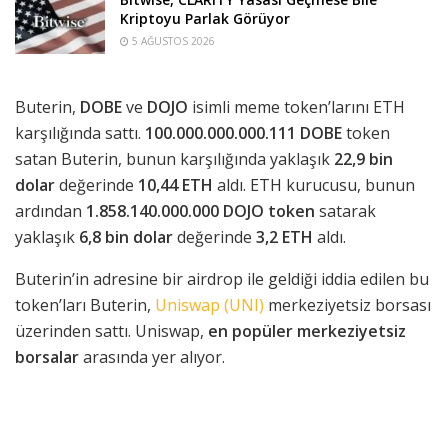
Kriptoyu Parlak Görüyor
5 AĞUSTOS 2026
Buterin,
DOBE
ve
DOJO
isimli meme token’larını ETH
karşılığında sattı.
100.000.000.000.111 DOBE
token
satan Buterin, bunun karşılığında yaklaşık
22,9 bin
dolar
değerinde
10,44 ETH
aldı. ETH kurucusu, bunun
ardından
1.858.140.000.000 DOJO token
satarak
yaklaşık
6,8 bin dolar
değerinde
3,2 ETH
aldı.
Buterin’in adresine bir airdrop ile geldiği iddia edilen bu
token’ları Buterin,
Uniswap (UNI)
merkeziyetsiz borsası
üzerinden sattı. Uniswap,
en popüler merkeziyetsiz
borsalar
arasında yer alıyor.