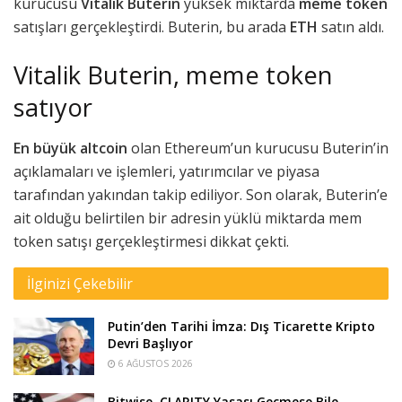
kurucusu
Vitalik Buterin
yüksek miktarda
meme token
satışları gerçekleştirdi. Buterin, bu arada
ETH
satın aldı.
Vitalik Buterin, meme token
satıyor
En büyük altcoin
olan Ethereum’un kurucusu Buterin’in
açıklamaları ve işlemleri, yatırımcılar ve piyasa
tarafından yakından takip ediliyor. Son olarak, Buterin’e
ait olduğu belirtilen bir adresin yüklü miktarda mem
token satışı gerçekleştirmesi dikkat çekti.
İlginizi Çekebilir
Putin’den Tarihi İmza: Dış Ticarette Kripto
Devri Başlıyor
6 AĞUSTOS 2026
Bitwise, CLARITY Yasası Geçmese Bile