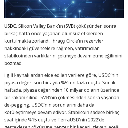
USDC
, Silicon Valley Bank’ın (
SVB
) çöküşünden sonra
birkaç hafta önce yaşanan olumsuz etkilerden
kurtulmakta zorlandı. İhraççı Circle’ın rezervleri
hakkındaki güvencelere rağmen, yatırımcılar
stabilcoinden varlıklarını çekmeye devam etme eğilimini
bozmadı.
İlgili kaynaklardan elde edilen verilere göre, USDC’nin
piyasa değeri son bir ayda %5’ten fazla düştü. Son iki
haftada, piyasa değerinden 10 milyar doların üzerinde
bir rakam silindi. SVB’nin çökmesinden sonra yaşanan
de-pegging, USDC’nin sorunlarını daha da
kötüleştirmeye devam ediyor. Stabilcoin sadece birkaç
saat içinde %15 düştü ve TerraUSD’nin 2022’de
gerçekleşen çöküşüne benzer bir kaderi izleyebileceği