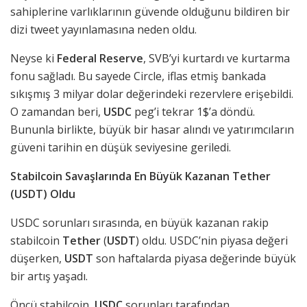
sahiplerine varlıklarının güvende olduğunu bildiren bir
dizi tweet yayınlamasına neden oldu.
Neyse ki
Federal Reserve
, SVB’yi kurtardı ve kurtarma
fonu sağladı. Bu sayede Circle, iflas etmiş bankada
sıkışmış 3 milyar dolar değerindeki rezervlere erişebildi.
O zamandan beri,
USDC
peg’i tekrar 1$’a döndü.
Bununla birlikte, büyük bir hasar alındı ve yatırımcıların
güveni tarihin en düşük seviyesine geriledi.
Stabilcoin Savaşlarında En Büyük Kazanan Tether
(USDT) Oldu
USDC sorunları sırasında, en büyük kazanan rakip
stabilcoin
Tether
(
USDT
) oldu. USDC’nin piyasa değeri
düşerken,
USDT
son haftalarda piyasa değerinde büyük
bir artış yaşadı.
Öncü stabilcoin,
USDC
sorunları tarafından