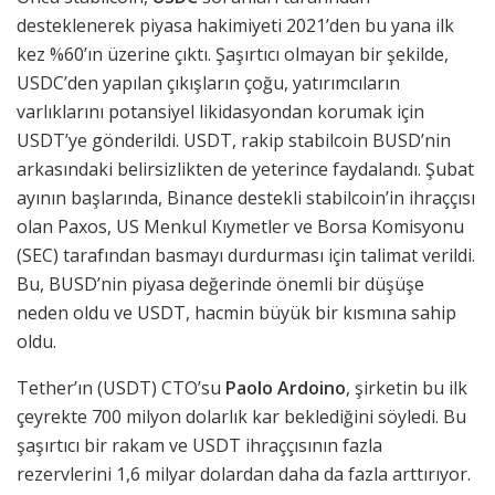
desteklenerek piyasa hakimiyeti 2021’den bu yana ilk
kez %60’ın üzerine çıktı. Şaşırtıcı olmayan bir şekilde,
USDC’den yapılan çıkışların çoğu, yatırımcıların
varlıklarını potansiyel likidasyondan korumak için
USDT’ye gönderildi. USDT, rakip stabilcoin BUSD’nin
arkasındaki belirsizlikten de yeterince faydalandı. Şubat
ayının başlarında, Binance destekli stabilcoin’in ihraççısı
olan Paxos, US Menkul Kıymetler ve Borsa Komisyonu
(SEC) tarafından basmayı durdurması için talimat verildi.
Bu, BUSD’nin piyasa değerinde önemli bir düşüşe
neden oldu ve USDT, hacmin büyük bir kısmına sahip
oldu.
Tether’ın (USDT) CTO’su
Paolo Ardoino
, şirketin bu ilk
çeyrekte 700 milyon dolarlık kar beklediğini söyledi. Bu
şaşırtıcı bir rakam ve USDT ihraççısının fazla
rezervlerini 1,6 milyar dolardan daha da fazla arttırıyor.