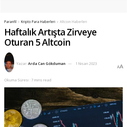
Paranfil
Kripto Para Haberleri
Altcoin Haberleri
Haftalık Artışta Zirveye
Oturan 5 Altcoin
Yazar:
Arda Can Gökduman
1 Nisan 2023
A
A
Okuma Süresi : 7 mins read