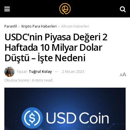
Paranfil
Kripto Para Haberleri
Altcoin Haberleri
USDC’nin Piyasa Değeri 2
Haftada 10 Milyar Dolar
Düştü – İşte Nedeni
Yazar:
Tuğrul Kolay
2 Nisan 2023
A
A
Okuma Süresi : 6 mins read