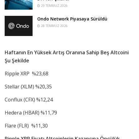
29 TEMMUZ 2026
Ondo Network Piyasaya Sürüldü
28 TEMMUZ 2026
Haftanın En Yüksek Artış Oranına Sahip Beş Altcoini
Şu Şekilde
Ripple XRP %23,68
Stellar (XLM) %20,35
Conflux (CFX) %12,24
Hedera (HBAR) %11,79
Flare (FLR) %11,30
Ripple XRP Fiyatı Altcoinlerin Kazancına Öncülük