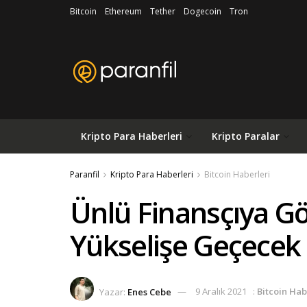
Bitcoin
Ethereum
Tether
Dogecoin
Tron
Kripto Para Haberleri
Kripto Paralar
Paranfil
Kripto Para Haberleri
Bitcoin Haberleri
Ünlü Finansçıya Gö
Yükselişe Geçecek
Yazar:
Enes Cebe
9 Aralık 2021
:
Bitcoin Hab