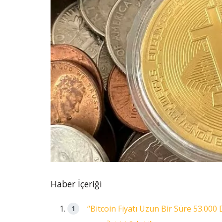
Haber İçeriği
“Bitcoin Fiyatı Uzun Bir Süre 53.000 D