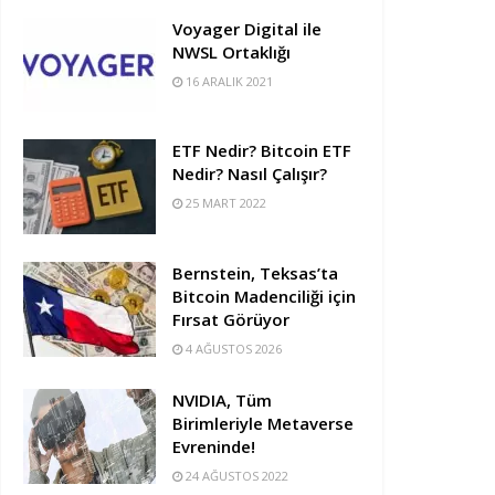
Voyager Digital ile
NWSL Ortaklığı
16 ARALIK 2021
ETF Nedir? Bitcoin ETF
Nedir? Nasıl Çalışır?
25 MART 2022
Bernstein, Teksas’ta
Bitcoin Madenciliği için
Fırsat Görüyor
4 AĞUSTOS 2026
NVIDIA, Tüm
Birimleriyle Metaverse
Evreninde!
24 AĞUSTOS 2022