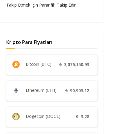
Takip Etmek İçin Paranfil'i Takip Edin!
Kripto Para Fiyatları
Bitcoin (BTC)
₺
3,076,150.93
Ethereum (ETH)
₺
90,903.12
Dogecoin (DOGE)
₺
3.28