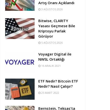
Artış Oranı Açıklandı
3 AĞUSTOS 2026
Bitwise, CLARITY
Yasası Geçmese Bile
Kriptoyu Parlak
Görüyor
5 AĞUSTOS 2026
Voyager Digital ile
NWSL Ortaklığı
16 ARALIK 2021
ETF Nedir? Bitcoin ETF
Nedir? Nasıl Çalışır?
25 MART 2022
Bernstein, Teksas’ta