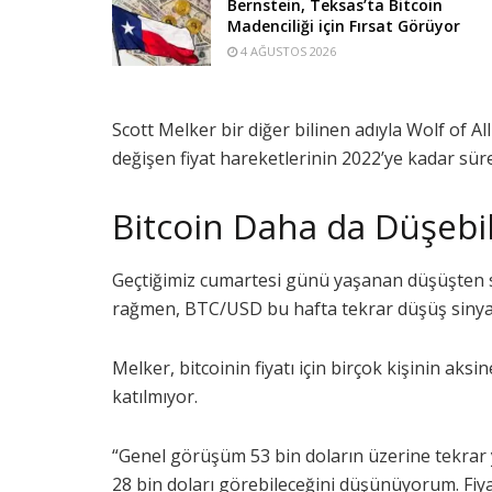
Bernstein, Teksas’ta Bitcoin
Madenciliği için Fırsat Görüyor
4 AĞUSTOS 2026
Scott Melker bir diğer bilinen adıyla Wolf of All 
değişen fiyat hareketlerinin 2022’ye kadar süre
Bitcoin Daha da Düşebil
Geçtiğimiz cumartesi günü yaşanan düşüşten 
rağmen, BTC/USD bu hafta tekrar düşüş sinyall
Melker, bitcoinin fiyatı için birçok kişinin ak
katılmıyor.
“Genel görüşüm 53 bin doların üzerine tekrar y
28 bin doları görebileceğini düşünüyorum.
Fiy