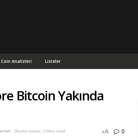
Coin Analizleri
Listeler
re Bitcoin Yakında
0
A
erleri
Okuma Süresi : 3 mins read
A