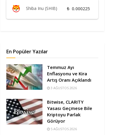
Shiba Inu (SHIB)
₺
0.000225
En Popüler Yazılar
Temmuz Ayı
Enflasyonu ve Kira
Artış Oranı Açıklandı
3 AĞUSTOS 2026
Bitwise, CLARITY
Yasası Geçmese Bile
Kriptoyu Parlak
Görüyor
5 AĞUSTOS 2026