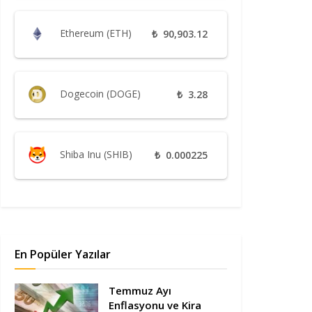
Ethereum (ETH)
₺
90,903.12
Dogecoin (DOGE)
₺
3.28
Shiba Inu (SHIB)
₺
0.000225
En Popüler Yazılar
Temmuz Ayı
Enflasyonu ve Kira