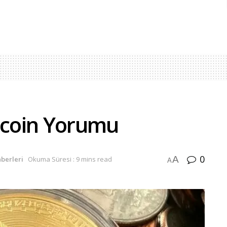
itcoin Yorumu
0
A
aberleri
Okuma Süresi : 9 mins read
A