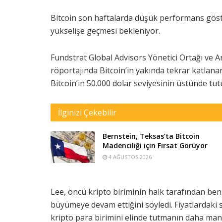
Bitcoin son haftalarda düşük performans göst
yükselişe geçmesi bekleniyor.
Fundstrat Global Advisors Yönetici Ortağı ve A
röportajında Bitcoin’in yakında tekrar katlanar
Bitcoin’in 50.000 dolar seviyesinin üstünde tu
İlginizi Çekebilir
Bernstein, Teksas’ta Bitcoin
Madenciliği için Fırsat Görüyor
4 AĞUSTOS 2026
Lee, öncü kripto biriminin halk tarafından be
büyümeye devam ettiğini söyledi. Fiyatlardak
kripto para birimini elinde tutmanın daha mant