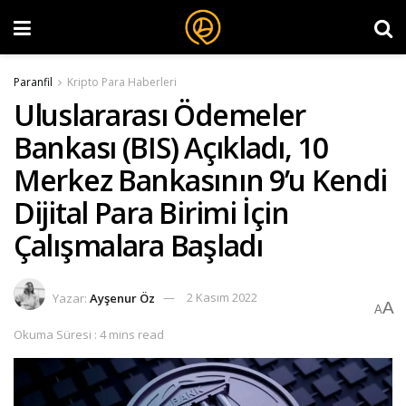
Paranfil
Kripto Para Haberleri
Uluslararası Ödemeler
Bankası (BIS) Açıkladı, 10
Merkez Bankasının 9’u Kendi
Dijital Para Birimi İçin
Çalışmalara Başladı
Yazar:
Ayşenur Öz
2 Kasım 2022
A
A
Okuma Süresi : 4 mins read