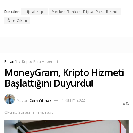
Etiketler:
dijital rupi
Merkez Bankası Dijital Para Birimi
Öne Çıkan
Paranfil
Kripto Para Haberleri
MoneyGram, Kripto Hizmeti
Başlattığını Duyurdu!
Yazar:
Cem Yilmaz
1 Kasım 2022
A
A
Okuma Süresi : 3 mins read