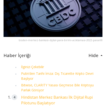
bisden-merkez-bankasi-dijital-para-birimi-aciklamasi-2022-paranfil
Haber İçeriği
Hide
İlginizi Çekebilir
Putin’den Tarihi İmza: Dış Ticarette Kripto Devri
Başlıyor
Bitwise, CLARITY Yasası Geçmese Bile Kriptoyu
Parlak Görüyor
Hindistan Merkez Bankası İlk Dijital Rupi
Pilotunu Başlatıyor