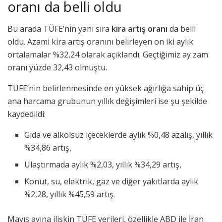
oranı da belli oldu
Bu arada TÜFE’nin yanı sıra
kira artış oranı
da belli
oldu. Azami kira artış oranını belirleyen on iki aylık
ortalamalar %32,24 olarak açıklandı. Geçtiğimiz ay zam
oranı yüzde 32,43 olmuştu.
TÜFE’nin belirlenmesinde en yüksek ağırlığa sahip üç
ana harcama grubunun yıllık değişimleri ise şu şekilde
kaydedildi:
Gıda ve alkolsüz içeceklerde aylık %0,48 azalış, yıllık
%34,86 artış,
Ulaştırmada aylık %2,03, yıllık %34,29 artış,
Konut, su, elektrik, gaz ve diğer yakıtlarda aylık
%2,28, yıllık %45,59 artış.
Mayıs ayına ilişkin TÜFE verileri, özellikle ABD ile İran