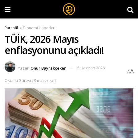
Paranfil
Ekonomi Haberleri
TÜİK, 2026 Mayıs
enflasyonunu açıkladı!
Yazar:
Onur Bayrakçeken
5 Haziran 2026
A
A
Okuma Süresi : 3 mins read