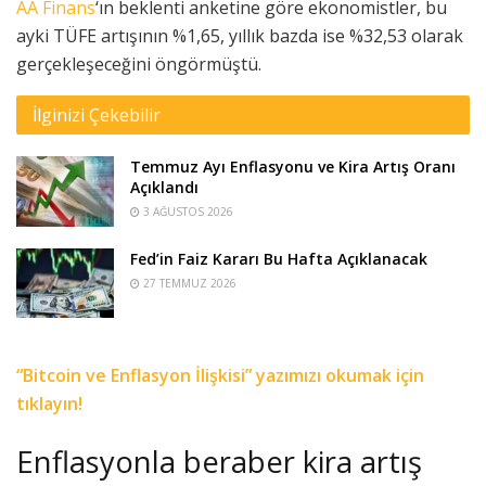
AA Finans
‘ın beklenti anketine göre ekonomistler, bu
ayki TÜFE artışının %1,65, yıllık bazda ise %32,53 olarak
gerçekleşeceğini öngörmüştü.
İlginizi Çekebilir
Temmuz Ayı Enflasyonu ve Kira Artış Oranı
Açıklandı
3 AĞUSTOS 2026
Fed’in Faiz Kararı Bu Hafta Açıklanacak
27 TEMMUZ 2026
“Bitcoin ve Enflasyon İlişkisi” yazımızı okumak için
tıklayın!
Enflasyonla beraber kira artış