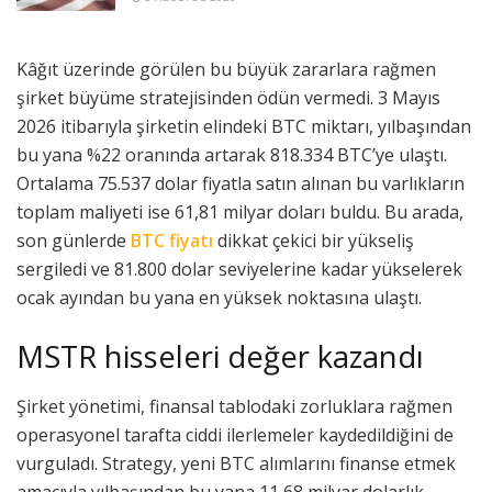
Kâğıt üzerinde görülen bu büyük zararlara rağmen
şirket büyüme stratejisinden ödün vermedi. 3 Mayıs
2026 itibarıyla şirketin elindeki BTC miktarı, yılbaşından
bu yana %22 oranında artarak 818.334 BTC’ye ulaştı.
Ortalama 75.537 dolar fiyatla satın alınan bu varlıkların
toplam maliyeti ise 61,81 milyar doları buldu. Bu arada,
son günlerde
BTC fiyatı
dikkat çekici bir yükseliş
sergiledi ve 81.800 dolar seviyelerine kadar yükselerek
ocak ayından bu yana en yüksek noktasına ulaştı.
MSTR hisseleri değer kazandı
Şirket yönetimi, finansal tablodaki zorluklara rağmen
operasyonel tarafta ciddi ilerlemeler kaydedildiğini de
vurguladı. Strategy, yeni BTC alımlarını finanse etmek
amacıyla yılbaşından bu yana 11,68 milyar dolarlık