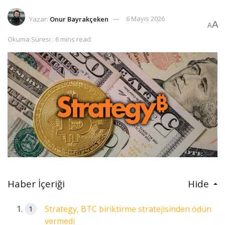
Yazar:
Onur Bayrakçeken
6 Mayıs 2026
A
A
Okuma Süresi : 6 mins read
Haber İçeriği
Hide
Strategy, BTC biriktirme stratejisinden ödün
vermedi