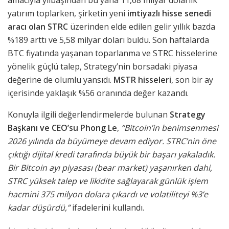
yatırım toplarken, şirketin yeni
imtiyazlı hisse senedi
aracı olan STRC
üzerinden elde edilen gelir yıllık bazda
%189 arttı ve 5,58 milyar doları buldu. Son haftalarda
BTC fiyatında yaşanan toparlanma ve STRC hisselerine
yönelik güçlü talep, Strategy’nin borsadaki piyasa
değerine de olumlu yansıdı.
MSTR hisseleri
, son bir ay
içerisinde yaklaşık %56 oranında değer kazandı.
Konuyla ilgili değerlendirmelerde bulunan
Strategy
Başkanı ve CEO’su Phong Le
,
“Bitcoin’in benimsenmesi
2026 yılında da büyümeye devam ediyor. STRC’nin öne
çıktığı dijital kredi tarafında büyük bir başarı yakaladık.
Bir Bitcoin ayı piyasası (bear market) yaşanırken dahi,
STRC yüksek talep ve likidite sağlayarak günlük işlem
hacmini 375 milyon dolara çıkardı ve volatiliteyi %3’e
kadar düşürdü,”
ifadelerini kullandı.