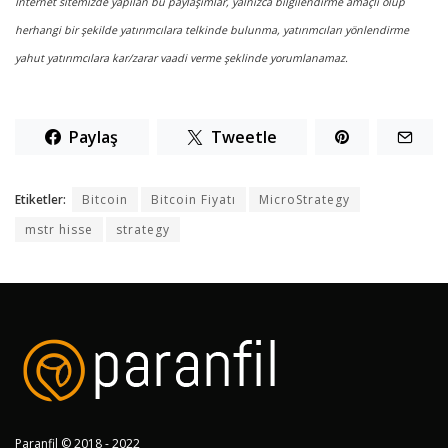
İnternet sitemizde yapılan bu paylaşımlar, yalnızca bilgilendirme amaçlı olup
herhangi bir şekilde yatırımcılara telkinde bulunma, yatırımcıları yönlendirme
yahut yatırımcılara kar/zarar vaadi verme şeklinde yorumlanamaz.
Paylaş
Tweetle
Etiketler:
Bitcoin
Bitcoin Fiyatı
MicroStrategy
mstr hisse
strategy
Paranfil © 2018 - 2022