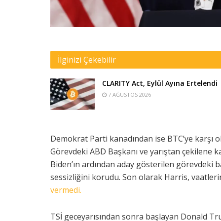
İlginizi Çekebilir
CLARITY Act, Eylül Ayına Ertelendi
7 AĞUSTOS 2026
Demokrat Parti kanadından ise BTC’ye karşı 
Görevdeki ABD Başkanı ve yarıştan çekilene k
Biden’ın ardından aday gösterilen görevdeki 
sessizliğini korudu. Son olarak Harris, vaatle
vermedi.
TSİ geceyarısından sonra başlayan Donald Trum