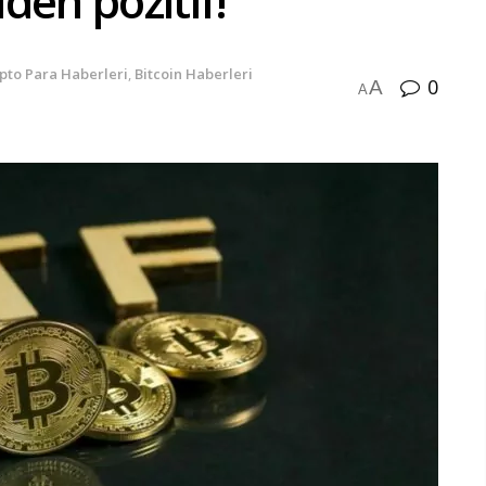
iden pozitif!
ipto Para Haberleri
,
Bitcoin Haberleri
0
A
A