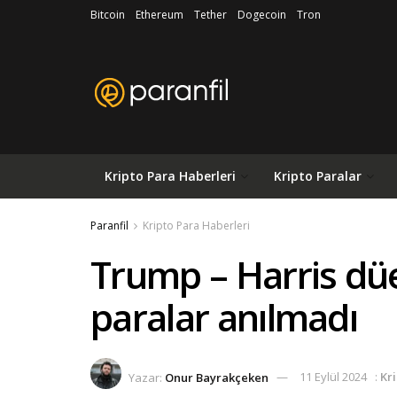
Bitcoin
Ethereum
Tether
Dogecoin
Tron
Kripto Para Haberleri
Kripto Paralar
Paranfil
Kripto Para Haberleri
Trump – Harris dü
paralar anılmadı
Yazar:
Onur Bayrakçeken
11 Eylül 2024
:
Kr