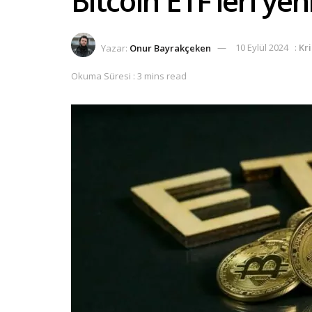
Bitcoin ETF’leri yen
Yazar:
Onur Bayrakçeken
10 Eylül 2024
:
Kr
Okuma Süresi : 3 mins read