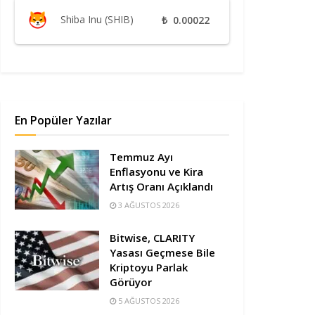
Shiba Inu (SHIB)
₺
0.00022
En Popüler Yazılar
Temmuz Ayı
Enflasyonu ve Kira
Artış Oranı Açıklandı
3 AĞUSTOS 2026
Bitwise, CLARITY
Yasası Geçmese Bile
Kriptoyu Parlak
Görüyor
5 AĞUSTOS 2026