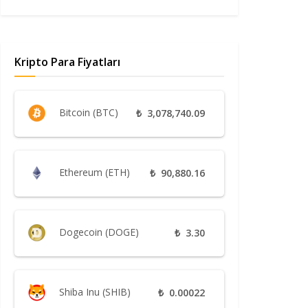
Kripto Para Fiyatları
Bitcoin (BTC)
₺
3,078,740.09
Ethereum (ETH)
₺
90,880.16
Dogecoin (DOGE)
₺
3.30
Shiba Inu (SHIB)
₺
0.00022