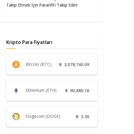
Takip Etmek İçin Paranfil'i Takip Edin!
Kripto Para Fiyatları
Bitcoin (BTC)
₺
3,078,740.09
Ethereum (ETH)
₺
90,880.16
Dogecoin (DOGE)
₺
3.30