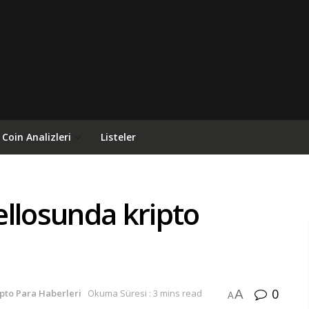
Coin Analizleri
Listeler
ellosunda kripto
0
A
ipto Para Haberleri
Okuma Süresi : 3 mins read
A