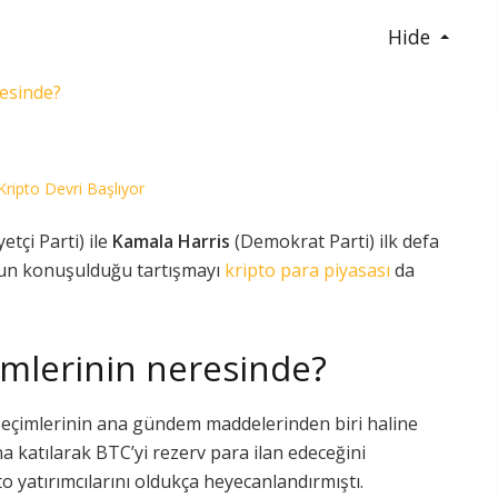
Hide
resinde?
Kripto Devri Başlıyor
tçi Parti) ile
Kamala Harris
(Demokrat Parti) ilk defa
unun konuşulduğu tartışmayı
kripto para piyasası
da
imlerinin neresinde?
seçimlerinin ana gündem maddelerinden biri haline
a katılarak BTC’yi rezerv para ilan edeceğini
o yatırımcılarını oldukça heyecanlandırmıştı.