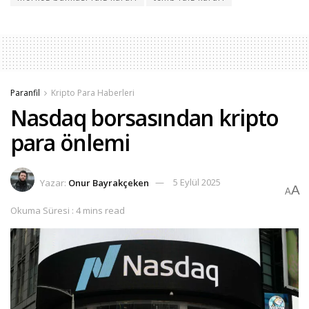
Paranfil
Kripto Para Haberleri
Nasdaq borsasından kripto
para önlemi
Yazar:
Onur Bayrakçeken
5 Eylül 2025
A
A
Okuma Süresi : 4 mins read