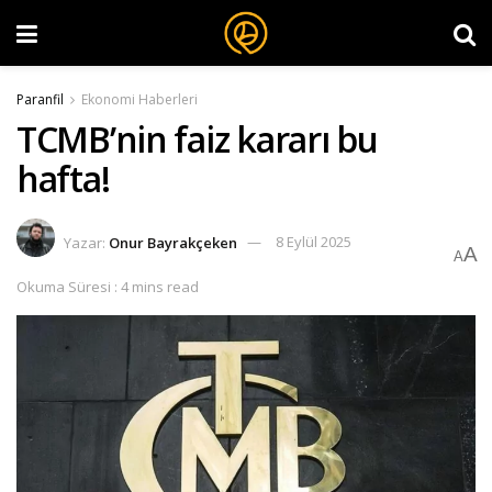
Paranfil
Ekonomi Haberleri
TCMB’nin faiz kararı bu
hafta!
Yazar:
Onur Bayrakçeken
8 Eylül 2025
A
A
Okuma Süresi : 4 mins read