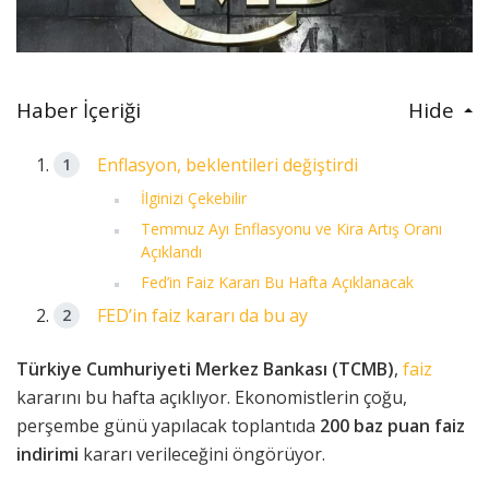
Haber İçeriği
Hide
Enflasyon, beklentileri değiştirdi
İlginizi Çekebilir
Temmuz Ayı Enflasyonu ve Kira Artış Oranı
Açıklandı
Fed’in Faiz Kararı Bu Hafta Açıklanacak
FED’in faiz kararı da bu ay
Türkiye Cumhuriyeti Merkez Bankası (TCMB)
,
faiz
kararını bu hafta açıklıyor. Ekonomistlerin çoğu,
perşembe günü yapılacak toplantıda
200 baz puan faiz
indirimi
kararı verileceğini öngörüyor.