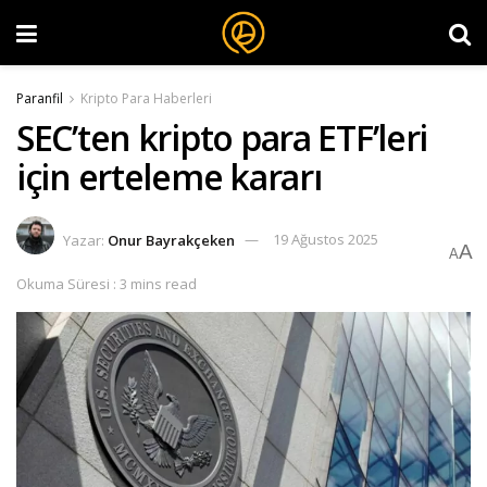
Paranfil
Kripto Para Haberleri
SEC’ten kripto para ETF’leri
için erteleme kararı
Yazar:
Onur Bayrakçeken
19 Ağustos 2025
A
A
Okuma Süresi : 3 mins read