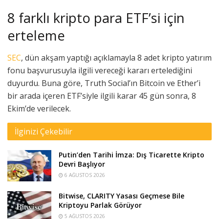
8 farklı kripto para ETF’si için
erteleme
SEC
, dün akşam yaptığı açıklamayla 8 adet kripto yatırım
fonu başvurusuyla ilgili vereceği kararı ertelediğini
duyurdu. Buna göre, Truth Social’ın Bitcoin ve Ether’i
bir arada içeren ETF’siyle ilgili karar 45 gün sonra, 8
Ekim’de verilecek.
İlginizi Çekebilir
Putin’den Tarihi İmza: Dış Ticarette Kripto
Devri Başlıyor
6 AĞUSTOS 2026
Bitwise, CLARITY Yasası Geçmese Bile
Kriptoyu Parlak Görüyor
5 AĞUSTOS 2026