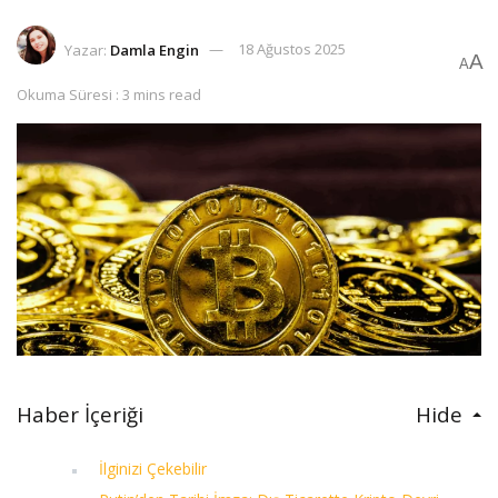
Yazar:
Damla Engin
18 Ağustos 2025
A
A
Okuma Süresi : 3 mins read
Haber İçeriği
Hide
İlginizi Çekebilir