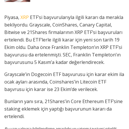
Piyasa,
XRP
ETF’si başvurularıyla ilgili kararı da merakla
bekliyordu. Grayscale, CoinShares, Canary Capital,
Bitwise ve 21Shares firmalarının XRP ETF’si başvuruları
ertelendi. Bu ETF’lerle ilgili karar için yeni son tarih 19
Ekim oldu. Daha önce Franklin Templeton’ın XRP ETF’si
başvurusu da ertelenmişti. SEC, Franklin Templeton’ın
başvurusunu 5 Kasım’a kadar değerlendirecek.
Grayscale’in Dogecoin ETF başvurusu için karar ekim ila
ocak ayları arasında, Coinshares’in Litecoin ETF
başvrusu için karar ise 23 Ekim’de verilecek.
Bunların yanı sıra, 21Shares’in Core Ethereum ETF’sine
staking eklemek için yaptığı başvurunun kararı da
ertelendi.
Bu yazı yalnızca bilgilendirme amaçlıdır ve yatırım tavsiyesi niteliği