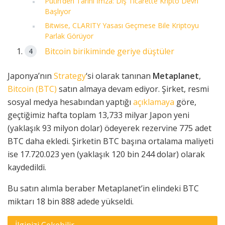
Putin’den Tarihi İmza: Dış Ticarette Kripto Devri
Başlıyor
Bitwise, CLARITY Yasası Geçmese Bile Kriptoyu
Parlak Görüyor
Bitcoin birikiminde geriye düştüler
Japonya’nın
Strategy
‘si olarak tanınan
Metaplanet
,
Bitcoin (BTC)
satın almaya devam ediyor. Şirket, resmi
sosyal medya hesabından yaptığı
açıklamaya
göre,
geçtiğimiz hafta toplam 13,733 milyar Japon yeni
(yaklaşık 93 milyon dolar) ödeyerek rezervine 775 adet
BTC daha ekledi. Şirketin BTC başına ortalama maliyeti
ise 17.720.023 yen (yaklaşık 120 bin 244 dolar) olarak
kaydedildi.
Bu satın alımla beraber Metaplanet’in elindeki BTC
miktarı 18 bin 888 adede yükseldi.