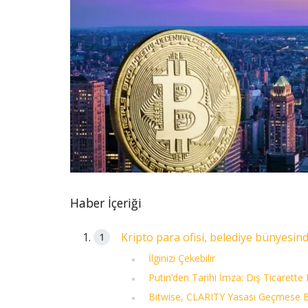
Haber İçeriği
Kripto para ofisi, belediye bünyesind
İlginizi Çekebilir
Putin’den Tarihi İmza: Dış Ticarette 
Bitwise, CLARITY Yasası Geçmese Bi