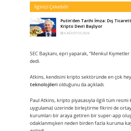
İlginizi Çekebilir
Putin’den Tarihi İmza: Dış Ticaret
Kripto Devri Başlıyor
6 AĞUSTOS 2026
SEC Başkanı, epri yaparak, “Menkul Kıymetler
dedi.
Atkins, kendisini kripto sektöründe en çok he
teknolojileri
olduğunu da açıkladı.
Paul Atkins, kripto piyasasıyla ilgili tüm resm
uygulama) üzerinde birleştirme fikrini de ortaya 
kurumları bir araya getiren bir super-app olu
odaklanmışken neden birden fazla kuruma kayıt
getirdi.