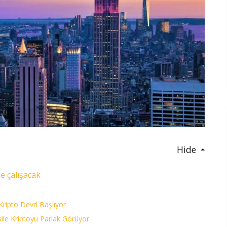
Hide
e çalışacak
Kripto Devri Başlıyor
le Kriptoyu Parlak Görüyor