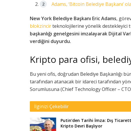
Adams, ‘Bitcoin Belediye Başkanı’ ol
New York Belediye Başkanı Eric Adams
, göre
blokzincir
teknolojilerine yönelik destekleyic
başkanlığı genelgesini imzalayarak Dijital Varl
verdiğini duyurdu.
Kripto para ofisi, beled
Bu yeni ofis, doğrudan Belediye Başkanlığı bü
tarafından atanacak bir idareci tarafından yöne
Sorumlusuna (Chief Technology Officer – CTO)
İlginizi Çekebilir
Putin’den Tarihi İmza: Dış Ticaret
Kripto Devri Başlıyor