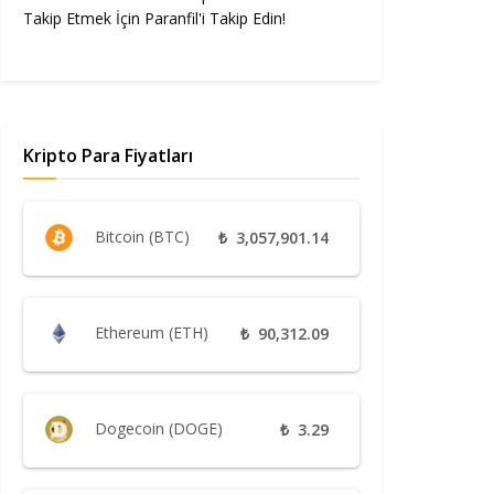
Takip Etmek İçin Paranfil'i Takip Edin!
Kripto Para Fiyatları
Bitcoin (BTC)
₺
3,057,901.14
Ethereum (ETH)
₺
90,312.09
Dogecoin (DOGE)
₺
3.29