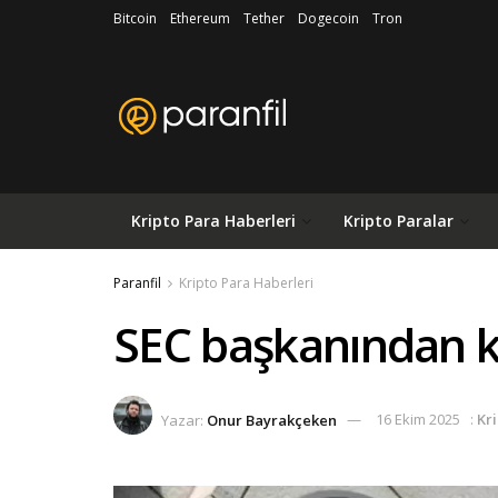
Bitcoin
Ethereum
Tether
Dogecoin
Tron
Kripto Para Haberleri
Kripto Paralar
Paranfil
Kripto Para Haberleri
SEC başkanından k
Yazar:
Onur Bayrakçeken
16 Ekim 2025
:
Kr