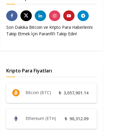
Son Dakika Bitcoin ve Kripto Para Haberlerini
Takip Etmek İçin Paranfil'i Takip Edin!
Kripto Para Fiyatları
Bitcoin (BTC)
₺
3,057,901.14
Ethereum (ETH)
₺
90,312.09