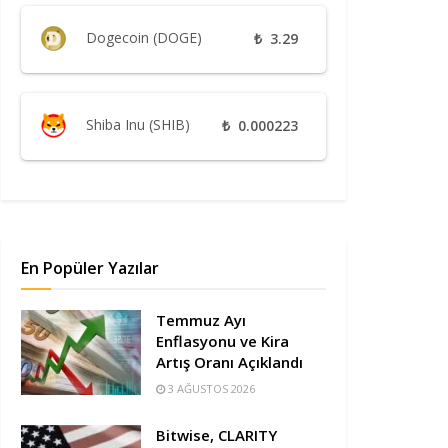
Dogecoin (DOGE)
₺
3.29
Shiba Inu (SHIB)
₺
0.000223
En Popüler Yazılar
Temmuz Ayı
Enflasyonu ve Kira
Artış Oranı Açıklandı
3 AĞUSTOS 2026
Bitwise, CLARITY