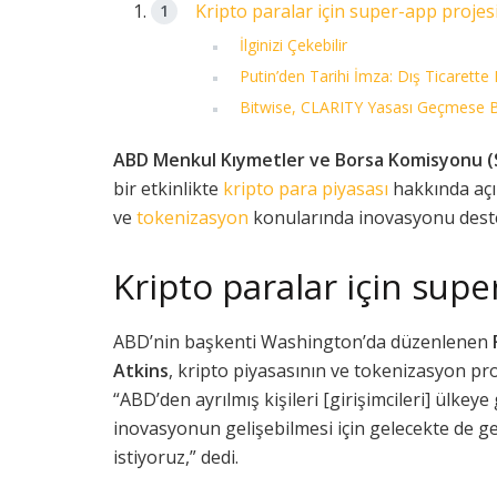
Kripto paralar için super-app projes
İlginizi Çekebilir
Putin’den Tarihi İmza: Dış Ticarette 
Bitwise, CLARITY Yasası Geçmese Bi
ABD Menkul Kıymetler ve Borsa Komisyonu (S
bir etkinlikte
kripto para piyasası
hakkında açık
ve
tokenizasyon
konularında inovasyonu deste
Kripto paralar için supe
ABD’nin başkenti Washington’da düzenlenen
Atkins
, kripto piyasasının ve tokenizasyon proj
“ABD’den ayrılmış kişileri [girişimcileri] ülkey
inovasyonun gelişebilmesi için gelecekte de ge
istiyoruz,” dedi.