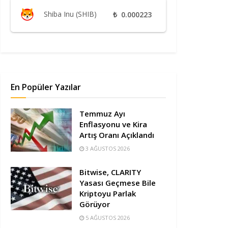
Shiba Inu (SHIB)
₺
0.000223
En Popüler Yazılar
Temmuz Ayı
Enflasyonu ve Kira
Artış Oranı Açıklandı
3 AĞUSTOS 2026
Bitwise, CLARITY
Yasası Geçmese Bile
Kriptoyu Parlak
Görüyor
5 AĞUSTOS 2026