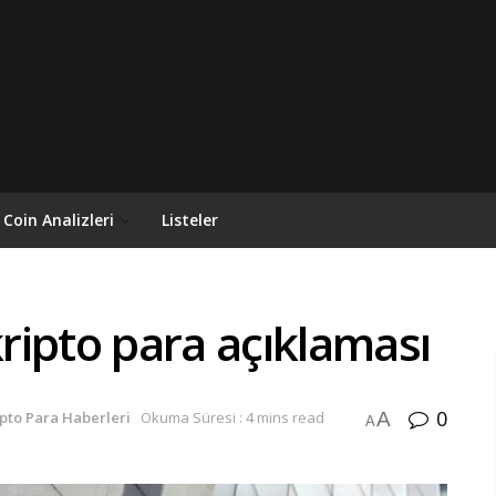
Coin Analizleri
Listeler
ripto para açıklaması
0
A
ipto Para Haberleri
Okuma Süresi : 4 mins read
A