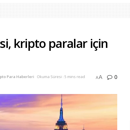
, kripto paralar için
0
A
ipto Para Haberleri
Okuma Süresi : 5 mins read
A