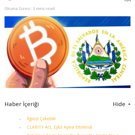
A
Okuma Süresi : 5 mins read
Haber İçeriği
Hide
İlginizi Çekebilir
CLARITY Act, Eylül Ayına Ertelendi