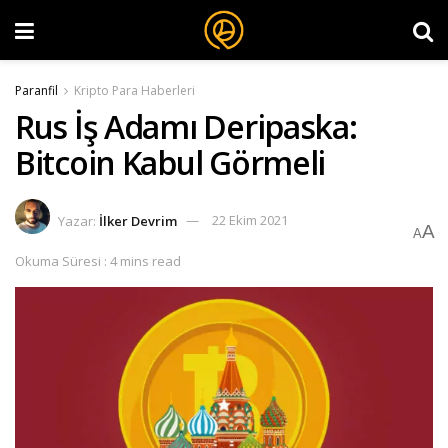
Paranfil
Kripto Para Haberleri
Rus İş Adamı Deripaska:
Bitcoin Kabul Görmeli
Yazar:
İlker Devrim
22 Ekim 2021
A
A
Okuma Süresi : 4 mins read