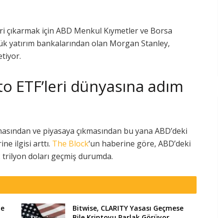
k
eri çıkarmak için ABD Menkul Kıymetler ve Borsa
k yatırım bankalarından olan Morgan Stanley,
etiyor.
to ETF’leri dünyasına adım
nmasından ve piyasaya çıkmasından bu yana ABD’deki
ine ilgisi arttı.
The Block
‘un haberine göre, ABD’deki
2 trilyon doları geçmiş durumda.
te
Bitwise, CLARITY Yasası Geçmese
Bile Kriptoyu Parlak Görüyor