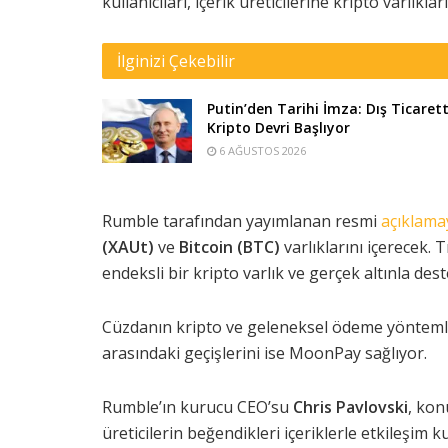
kullanıcıları, içerik üreticilerine kripto varlıkl
İlginizi Çekebilir
Putin’den Tarihi İmza: Dış Ticaret
Kripto Devri Başlıyor
6 AĞUSTOS 2026
Rumble tarafından yayımlanan resmi
açıklama
(XAUt)
ve
Bitcoin (BTC)
varlıklarını içerecek. 
endeksli bir kripto varlık ve gerçek altınla des
Cüzdanın kripto ve geleneksel ödeme yöntemler
arasındaki geçişlerini ise MoonPay sağlıyor.
Rumble’ın kurucu CEO’su
Chris Pavlovski
, kon
üreticilerin beğendikleri içeriklerle etkileşim 