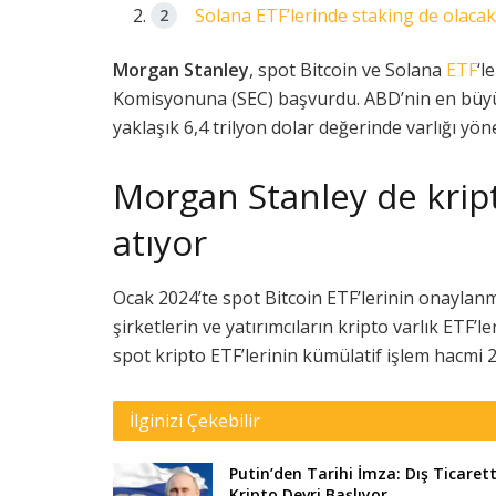
Solana ETF’lerinde staking de olaca
Morgan Stanley
, spot Bitcoin ve Solana
ETF
‘l
Komisyonuna (SEC) başvurdu. ABD’nin en büyü
yaklaşık 6,4 trilyon dolar değerinde varlığı yön
Morgan Stanley de krip
atıyor
Ocak 2024’te spot Bitcoin ETF’lerinin onayla
şirketlerin ve yatırımcıların kripto varlık ETF’ler
spot kripto ETF’lerinin kümülatif işlem hacmi 
İlginizi Çekebilir
Putin’den Tarihi İmza: Dış Ticaret
Kripto Devri Başlıyor