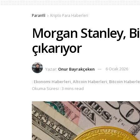
Paranfil
Kripto Para Haberleri
Morgan Stanley, Bi
çıkarıyor
Yazar:
Onur Bayrakçeken
6 Ocak 2026
:
Ekonomi Haberleri
,
Altcoin Haberleri
,
Bitcoin Haberle
Okuma Süresi : 3 mins read