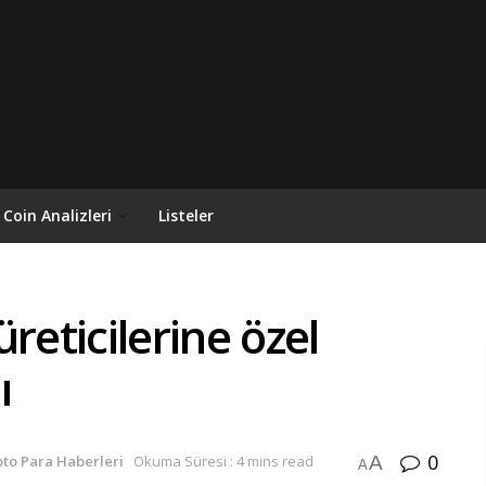
Coin Analizleri
Listeler
reticilerine özel
ı
0
A
pto Para Haberleri
Okuma Süresi : 4 mins read
A