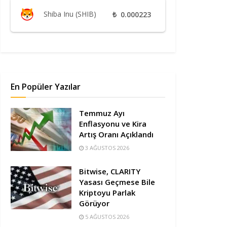
Shiba Inu (SHIB)
₺
0.000223
En Popüler Yazılar
Temmuz Ayı
Enflasyonu ve Kira
Artış Oranı Açıklandı
3 AĞUSTOS 2026
Bitwise, CLARITY
Yasası Geçmese Bile
Kriptoyu Parlak
Görüyor
5 AĞUSTOS 2026