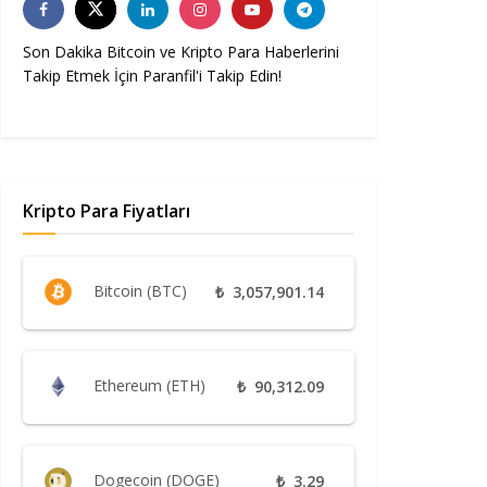
Son Dakika Bitcoin ve Kripto Para Haberlerini
Takip Etmek İçin Paranfil'i Takip Edin!
Kripto Para Fiyatları
Bitcoin (BTC)
₺
3,057,901.14
Ethereum (ETH)
₺
90,312.09
Dogecoin (DOGE)
₺
3.29