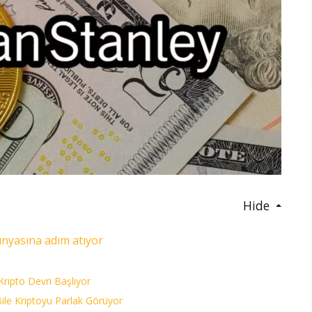
Hide
ünyasına adım atıyor
Kripto Devri Başlıyor
le Kriptoyu Parlak Görüyor