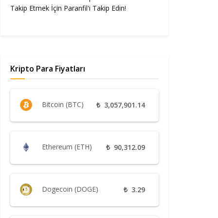
Takip Etmek İçin Paranfil'i Takip Edin!
Kripto Para Fiyatları
Bitcoin (BTC)
₺
3,057,901.14
Ethereum (ETH)
₺
90,312.09
Dogecoin (DOGE)
₺
3.29