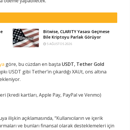
arla ödeme yapabilecek.
te
Bitwise, CLARITY Yasası Geçmese
Bile Kriptoyu Parlak Görüyor
5 AĞUSTOS 2026
ya
göre, bu cüzdan en başta
USDT,
Tether Gold
Tıpkı USDT gibi Tether’in çıkardığı XAUt, ons altına
tekleniyor.
i (kredi kartları, Apple Pay, PayPal ve Venmo)
uya ilişkin açıklamasında, “Kullanıcıların ve içerik
kurmaları ve bunları finansal olarak desteklemeleri için