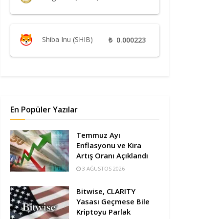
Shiba Inu (SHIB)
₺
0.000223
En Popüler Yazılar
Temmuz Ayı
Enflasyonu ve Kira
Artış Oranı Açıklandı
3 AĞUSTOS 2026
Bitwise, CLARITY
Yasası Geçmese Bile
Kriptoyu Parlak