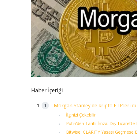
Haber İçeriği
Morgan Stanley de kripto ETF’leri d
İlginizi Çekebilir
Putin’den Tarihi İmza: Dış Ticarette 
Bitwise, CLARITY Yasası Geçmese Bi