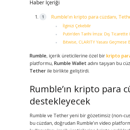
Haber İçeriği
Rumble’ın kripto para cüzdanı, Teth
İlginizi Çekebilir
Putin’den Tarihi İmza: Dış Ticarette 
Bitwise, CLARITY Yasası Geçmese Bi
Rumble
, içerik üreticilerine özel bir
kripto par
platformu,
Rumble Wallet
adını taşıyan bu c
Tether
ile birlikte geliştirdi.
Rumble’ın kripto para c
destekleyecek
Rumble ve Tether yeni bir gözetimsiz (non-cust
bu cüzdan, doğrudan Rumble’ın video platform