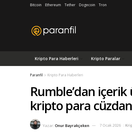
Bitcoin
Ethereum
Tether
Dogecoin
Tron
Kripto Para Haberleri
Kripto Paralar
Paranfil
Kripto Para Haberleri
Rumble’dan içerik ü
kripto para cüzdan
Yazar:
Onur Bayrakçeken
7 Ocak 2026
:
Kri