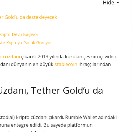
Hide
er Gold’u da destekleyecek
Kripto Devri Başlıyor
le Kriptoyu Parlak Görüyor
a cüzdanı
çıkardı. 2013 yılında kurulan çevrim içi video
üzdanı dünyanın en büyük
stablecoin
ihraççılarından
üzdanı, Tether Gold’u da
odial) kripto cüzdanı çıkardı. Rumble Wallet adındaki
una entegre edildi. Bu sayede platformun