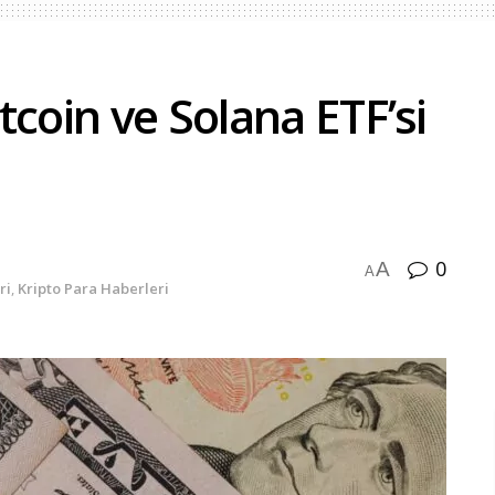
tcoin ve Solana ETF’si
0
A
A
ri
,
Kripto Para Haberleri