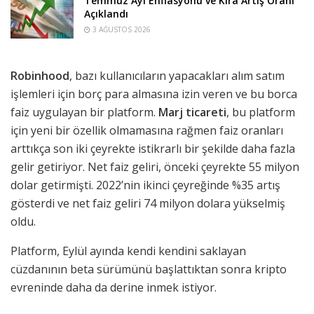
Temmuz Ayı Enflasyonu ve Kira Artış Oranı
Açıklandı
3 AĞUSTOS 2026
Robinhood
, bazı kullanıcıların yapacakları alım satım
işlemleri için borç para almasına izin veren ve bu borca
faiz uygulayan bir platform.
Marj ticareti
, bu platform
için yeni bir özellik olmamasına rağmen faiz oranları
arttıkça son iki çeyrekte istikrarlı bir şekilde daha fazla
gelir getiriyor. Net faiz geliri, önceki çeyrekte 55 milyon
dolar getirmişti. 2022’nin ikinci çeyreğinde %35 artış
gösterdi ve net faiz geliri 74 milyon dolara yükselmiş
oldu.
Platform, Eylül ayında kendi kendini saklayan
cüzdanının beta sürümünü başlattıktan sonra kripto
evreninde daha da derine inmek istiyor.