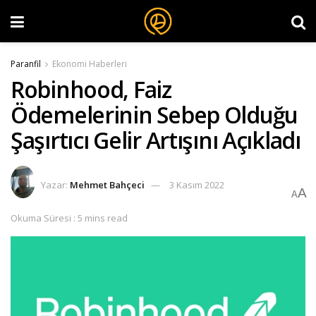
Paranfil
Ekonomi Haberleri
Robinhood, Faiz
Ödemelerinin Sebep Olduğu
Şaşırtıcı Gelir Artışını Açıkladı
Yazar:
Mehmet Bahçeci
3 Kasım 2022
A
A
Okuma Süresi : 5 mins read