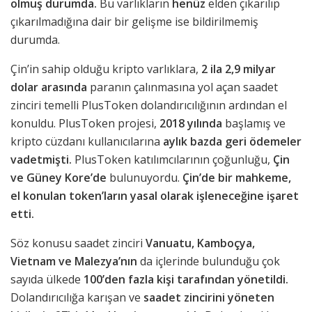
olmuş durumda.
Bu varlıkların
henüz
elden çıkarılıp
çıkarılmadığına dair bir gelişme ise bildirilmemiş
durumda.
Çin’in sahip olduğu kripto varlıklara,
2 ila 2,9 milyar
dolar arasında
paranın çalınmasına yol açan saadet
zinciri temelli PlusToken dolandırıcılığının ardından el
konuldu. PlusToken projesi,
2018 yılında
başlamış ve
kripto cüzdanı kullanıcılarına
aylık bazda geri ödemeler
vadetmişti.
PlusToken katılımcılarının çoğunluğu,
Çin
ve Güney Kore’de
bulunuyordu.
Çin’de bir mahkeme,
el konulan token’ların yasal olarak işleneceğine işaret
etti.
Söz konusu saadet zinciri
Vanuatu, Kamboçya,
Vietnam ve Malezya’nın
da içlerinde bulunduğu çok
sayıda ülkede
100’den fazla kişi
tarafından yönetildi.
Dolandırıcılığa karışan ve
saadet zincirini yöneten