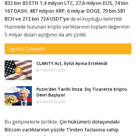
833 bin 83 ETH 1,4 milyon LTC, 27,6 milyon EOS, 74 bin
167 DASH, 487 milyon XRP, 6 milyar DOGE, 79 bin 581
BCH ve 213 bin 724 USDT’ye
de el koyduğu belirtildi.
Hazinede bulunan kripto varlıklarının toplam değerinin
5 milyar doları aştığının da altı çizildi.
İlginizi Çekebilir
CLARITY Act, Eylül Ayına Ertelendi
7 AĞUSTOS 2026
Putin’den Tarihi İmza: Dış Ticarette Kripto
Devri Başlıyor
6 AĞUSTOS 2026
Bu gelişmelerle birlikte,
Çin hükümeti dolaşımdaki
Bitcoin varlıklarının yüzde 1’inden fazlasına sahip