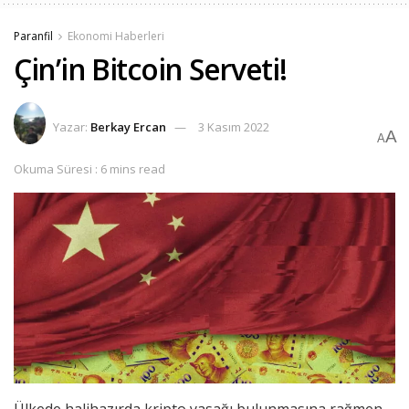
Paranfil
Ekonomi Haberleri
Çin’in Bitcoin Serveti!
Yazar:
Berkay Ercan
3 Kasım 2022
A
A
Okuma Süresi : 6 mins read