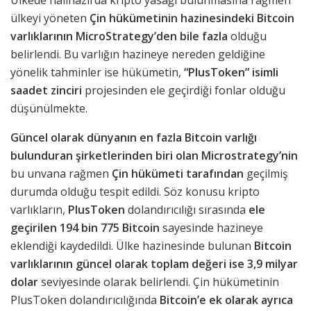
Ülkede halihazırda kripto yasağı bulunmasına rağmen
ülkeyi yöneten
Çin hükümetinin hazinesindeki Bitcoin
varlıklarının MicroStrategy’den bile fazla
olduğu
belirlendi. Bu varlığın hazineye nereden geldiğine
yönelik tahminler ise hükümetin,
“PlusToken” isimli
saadet zinciri
projesinden ele geçirdiği fonlar olduğu
düşünülmekte.
Güncel olarak dünyanın en fazla Bitcoin varlığı
bulunduran şirketlerinden biri olan Microstrategy’nin
bu unvana rağmen
Çin hükümeti tarafından
geçilmiş
durumda olduğu tespit edildi. Söz konusu kripto
varlıkların,
PlusToken
dolandırıcılığı sırasında
ele
geçirilen 194 bin 775 Bitcoin
sayesinde hazineye
eklendiği kaydedildi. Ülke hazinesinde bulunan
Bitcoin
varlıklarının güncel olarak toplam değeri ise 3,9 milyar
dolar
seviyesinde olarak belirlendi. Çin hükümetinin
PlusToken dolandırıcılığında
Bitcoin’e ek olarak ayrıca