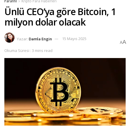
Paranfil
Kripto Para Haberleri
Ünlü CEO’ya göre Bitcoin, 1
milyon dolar olacak
Yazar:
Damla Engin
15 Mayıs 2025
A
A
Okuma Süresi : 3 mins read