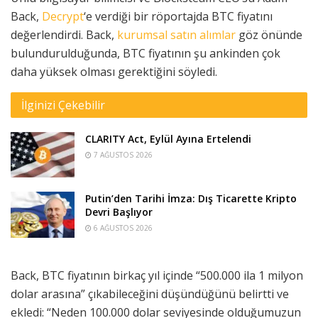
Back,
Decrypt
‘e verdiği bir röportajda BTC fiyatını
değerlendirdi. Back,
kurumsal satın alımlar
göz önünde
bulundurulduğunda, BTC fiyatının şu ankinden çok
daha yüksek olması gerektiğini söyledi.
İlginizi Çekebilir
CLARITY Act, Eylül Ayına Ertelendi
7 AĞUSTOS 2026
Putin’den Tarihi İmza: Dış Ticarette Kripto
Devri Başlıyor
6 AĞUSTOS 2026
Back, BTC fiyatının birkaç yıl içinde “500.000 ila 1 milyon
dolar arasına” çıkabileceğini düşündüğünü belirtti ve
ekledi: “Neden 100.000 dolar seviyesinde olduğumuzun