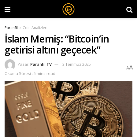
Paranfil
Coin Analizleri
İslam Memiş: “Bitcoin’in
getirisi altını geçecek”
Yazar:
Paranfil TV
3 Temmuz 2025
A
A
Okuma Süresi : 5 mins read