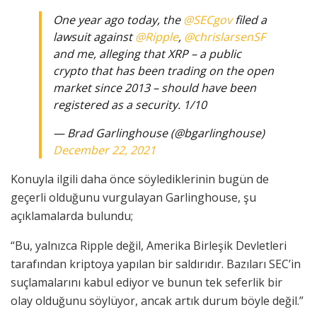
One year ago today, the
@SECgov
filed a
lawsuit against
@Ripple
,
@chrislarsenSF
and me, alleging that XRP – a public
crypto that has been trading on the open
market since 2013 – should have been
registered as a security. 1/10
— Brad Garlinghouse (@bgarlinghouse)
December 22, 2021
Konuyla ilgili daha önce söylediklerinin bugün de
geçerli olduğunu vurgulayan Garlinghouse, şu
açıklamalarda bulundu;
“Bu, yalnızca Ripple değil, Amerika Birleşik Devletleri
tarafından kriptoya yapılan bir saldırıdır. Bazıları SEC’in
suçlamalarını kabul ediyor ve bunun tek seferlik bir
olay olduğunu söylüyor, ancak artık durum böyle değil.”