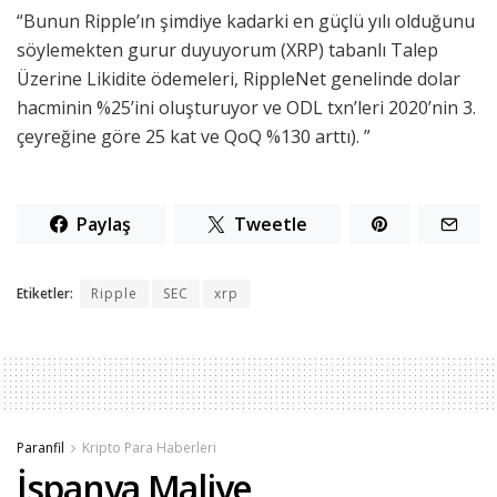
“Bunun Ripple’ın şimdiye kadarki en güçlü yılı olduğunu
söylemekten gurur duyuyorum (XRP) tabanlı Talep
Üzerine Likidite ödemeleri, RippleNet genelinde dolar
hacminin %25’ini oluşturuyor ve ODL txn’leri 2020’nin 3.
çeyreğine göre 25 kat ve QoQ %130 arttı). ”
Paylaş
Tweetle
Etiketler:
Ripple
SEC
xrp
Paranfil
Kripto Para Haberleri
İspanya Maliye