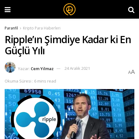
Paranfil
Kripto Para Haberleri
Ripple’ın Şimdiye Kadar ki En
Güçlü Yılı
Yazar:
Cem Yilmaz
24 Aralık 2021
A
A
Okuma Süresi : 6 mins read