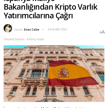
Bakanlığından Kripto Varlık
Yatırımcılarına Çağrı
Yazar:
Enes Cebe
24 Aralık 2021
A
A
Okuma Süresi : 4 mins read