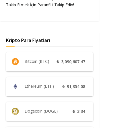
Takip Etmek İçin Paranfil'i Takip Edin!
Kripto Para Fiyatları
Bitcoin (BTC)
₺
3,090,607.47
Ethereum (ETH)
₺
91,354.08
Dogecoin (DOGE)
₺
3.34