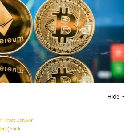
Hide
in Fırsat Görüyor
ri Çıkardı