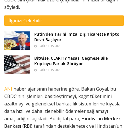
söyledi.
İlginizi Çekebilir
Putin’den Tarihi İmza: Dış Ticarette Kripto
Devri Başlıyor
6 AĞUSTOS 2026
Bitwise, CLARITY Yasası Geçmese Bile
Kriptoyu Parlak Görüyor
5 AĞUSTOS 2026
ANI
haber ajansının haberine göre, Bakan Goyal, bu
CBDC’nin işlemleri basitleştirmeyi, kağıt tüketimini
azaltmayı ve geleneksel bankacılık sistemlerine kıyasla
daha hızlı ve daha izlenebilir ödemeler sağlamayı
amaçladığını açıkladı. Bu dijital para,
Hindistan Merkez
Bankası (RBI)
tarafından desteklenecek ve Hindistan’un