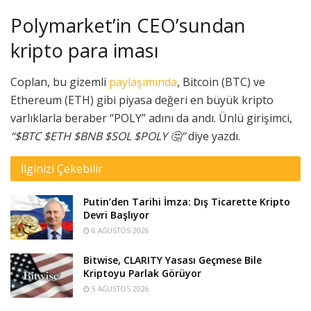
Polymarket’in CEO’sundan
kripto para iması
Coplan, bu gizemli
paylaşımında
, Bitcoin (BTC) ve
Ethereum (ETH) gibi piyasa değeri en büyük kripto
varlıklarla beraber “POLY” adını da andı. Ünlü girişimci,
“$BTC $ETH $BNB $SOL $POLY 🤔”
diye yazdı.
İlginizi Çekebilir
Putin’den Tarihi İmza: Dış Ticarette Kripto
Devri Başlıyor
6 AĞUSTOS 2026
Bitwise, CLARITY Yasası Geçmese Bile
Kriptoyu Parlak Görüyor
5 AĞUSTOS 2026