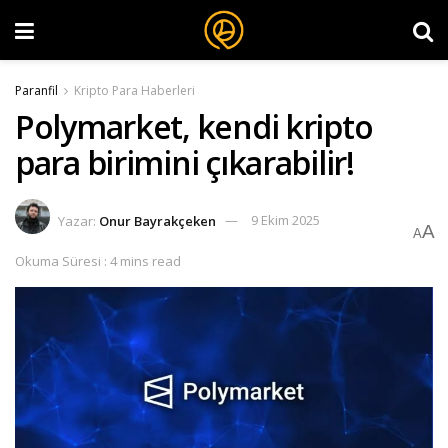
Paranfil
Kripto Para Haberleri
Polymarket, kendi kripto
para birimini çıkarabilir!
Yazar:
Onur Bayrakçeken
9 Ekim 2025
A
A
Okuma Süresi : 4 mins read