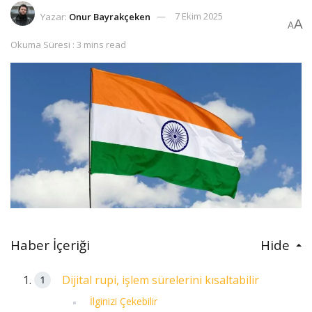
Yazar:
Onur Bayrakçeken
7 Ekim 2025
A
A
Okuma Süresi : 3 mins read
Haber İçeriği
Hide
Dijital rupi, işlem sürelerini kısaltabilir
İlginizi Çekebilir