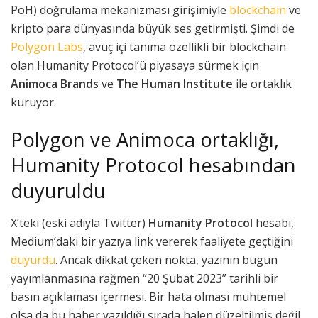
PoH) doğrulama mekanizması girişimiyle
blockchain
ve
kripto para dünyasında büyük ses getirmişti. Şimdi de
Polygon Labs
, avuç içi tanıma özellikli bir blockchain
olan Humanity Protocol’ü piyasaya sürmek için
Animoca Brands
ve
The Human Institute
ile ortaklık
kuruyor.
Polygon ve Animoca ortaklığı,
Humanity Protocol hesabından
duyuruldu
X’teki (eski adıyla Twitter)
Humanity Protocol
hesabı,
Medium’daki bir yazıya link vererek faaliyete geçtiğini
duyurdu
. Ancak dikkat çeken nokta, yazının bugün
yayımlanmasına rağmen “20 Şubat 2023” tarihli bir
basın açıklaması içermesi. Bir hata olması muhtemel
olsa da bu haber yazıldığı sırada halen düzeltilmiş değil.