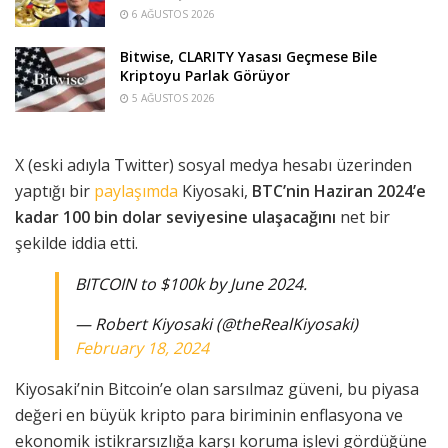
6 AĞUSTOS 2026
Bitwise, CLARITY Yasası Geçmese Bile
Kriptoyu Parlak Görüyor
5 AĞUSTOS 2026
X (eski adıyla Twitter) sosyal medya hesabı üzerinden
yaptığı bir
paylaşımda
Kiyosaki,
BTC’nin Haziran 2024’e
kadar 100 bin dolar seviyesine ulaşacağını
net bir
şekilde iddia etti.
BITCOIN to $100k by June 2024.
— Robert Kiyosaki (@theRealKiyosaki)
February 18, 2024
Kiyosaki’nin Bitcoin’e olan sarsılmaz güveni, bu piyasa
değeri en büyük kripto para biriminin enflasyona ve
ekonomik istikrarsızlığa karşı koruma işlevi gördüğüne