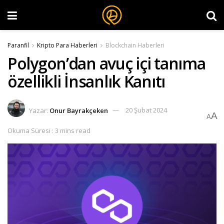
Paranfil
Kripto Para Haberleri
Blockchain Haberleri
Polygon’dan avuç içi tanıma
özellikli İnsanlık Kanıtı
Yazar:
Onur Bayrakçeken
20 Şubat 2024
A
A
Okuma Süresi : 3 mins read