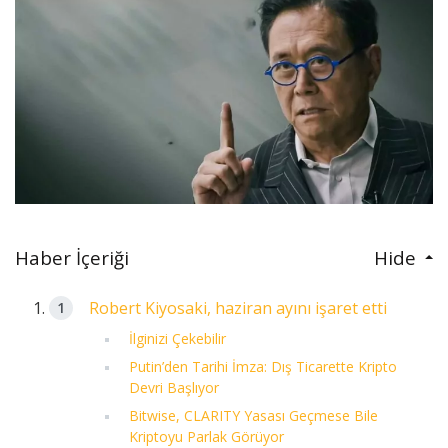
Haber İçeriği
Hide
Robert Kiyosaki, haziran ayını işaret etti
İlginizi Çekebilir
Putin’den Tarihi İmza: Dış Ticarette Kripto
Devri Başlıyor
Bitwise, CLARITY Yasası Geçmese Bile
Kriptoyu Parlak Görüyor