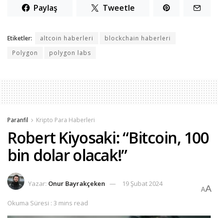
Paylaş
Tweetle
Etiketler:
altcoin haberleri
blockchain haberleri
Polygon
polygon labs
Paranfil
Kripto Para Haberleri
Robert Kiyosaki: “Bitcoin, 100
bin dolar olacak!”
Yazar:
Onur Bayrakçeken
19 Şubat 2024
A
A
Okuma Süresi : 3 mins read