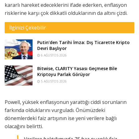
kararlı hareket edeceklerini ifade ederken, enflasyon
risklerine karşı çok dikkatli olduklarının da altını çizdi.
İlginizi Çekebilir
Putin’den Tarihi İmza: Dış Ticarette Kripto
Devri Başlıyor
6 AĞUSTOS 2026
Bitwise, CLARITY Yasası Geçmese Bile
Kriptoyu Parlak Görüyor
5 AĞUSTOS 2026
Powell, yüksek enflasyonun yarattığı ciddi sorunların
farkında olduklarını vurguladı. Önümüzdeki
dönemlerdeki faiz artışının ise yeni verilere bağlı
olacağını belirtti.
Verilere baktığımızda 75 baz puanlık faiz