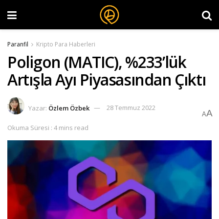
Paranfil
Kripto Para Haberleri
Poligon (MATIC), %233’lük
Artışla Ayı Piyasasından Çıktı
Yazar:
Özlem Özbek
28 Temmuz 2022
A
A
Okuma Süresi : 4 mins read