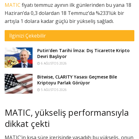
MATIC
fiyatı temmuz ayının ilk günlerinden bu yana 18
Haziran’da 0,3 dolardan 18 Temmuz’da %233’lük bir
artışla 1 dolara kadar güçlü bir yükseliş sağladı.
İlginizi Çekebilir
Putin’den Tarihi İmza: Dış Ticarette Kripto
Devri Başlıyor
6 AĞUSTOS 2026
Bitwise, CLARITY Yasası Geçmese Bile
Kriptoyu Parlak Görüyor
5 AĞUSTOS 2026
MATIC, yükseliş performansıyla
dikkat çekti
MATIC’in kısa süre içerisinde yaşadığı bu yükseliş, onun