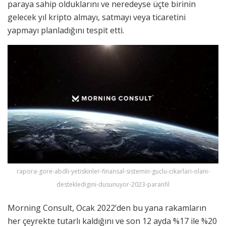
paraya sahip olduklarını ve neredeyse üçte birinin
gelecek yıl kripto almayı, satmayı veya ticaretini
yapmayı planladığını tespit etti.
rapora-gore-abdli-yetiskinler-finansal-sistemin-guclu-cikarlari-olani-
destekledigini-dusunuyor-2023-paranfil
Morning Consult, Ocak 2022’den bu yana rakamların
her çeyrekte tutarlı kaldığını ve son 12 ayda %17 ile %20