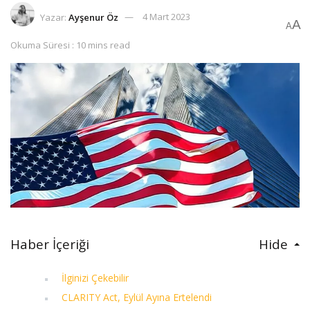
Yazar:
Ayşenur Öz
4 Mart 2023
A
A
Okuma Süresi : 10 mins read
Haber İçeriği
Hide
İlginizi Çekebilir
CLARITY Act, Eylül Ayına Ertelendi