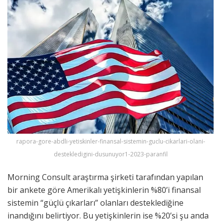
rapora-gore-abdli-yetiskinler-finansal-sistemin-guclu-cikarlari-olani-
destekledigini-dusunuyor1-2023-paranfil
Morning Consult araştırma şirketi tarafından yapılan
bir ankete göre Amerikalı yetişkinlerin %80’i finansal
sistemin “güçlü çıkarları” olanları desteklediğine
inandığını belirtiyor. Bu yetişkinlerin ise %20’si şu anda