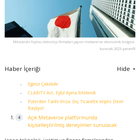
Mitsubishi-fujitsu-teknoloji-firmalari-japon-metaverse-ekonomik-bolgesi-
kuracak-2023-paranfil
Haber İçeriği
Hide
İlginizi Çekebilir
CLARITY Act, Eylül Ayına Ertelendi
Putin’den Tarihi İmza: Dış Ticarette Kripto Devri
Başlıyor
Açık Metaverse platformunda
kişiselleştirilmiş deneyimler sunulacak