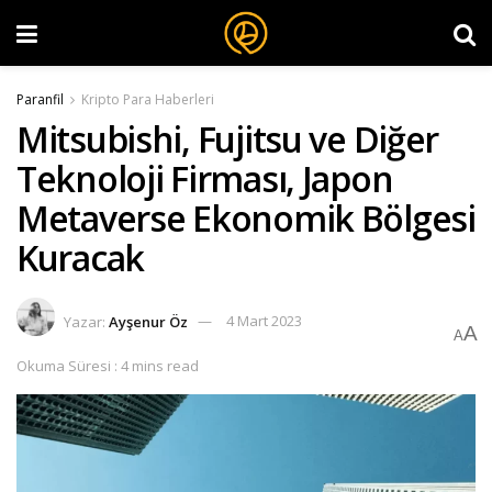
Paranfil
Kripto Para Haberleri
Mitsubishi, Fujitsu ve Diğer
Teknoloji Firması, Japon
Metaverse Ekonomik Bölgesi
Kuracak
Yazar:
Ayşenur Öz
4 Mart 2023
A
A
Okuma Süresi : 4 mins read