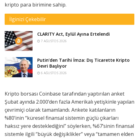
kripto para birimine sahip.
İlginizi Çekebilir
CLARITY Act, Eylül Ayına Ertelendi
7 AĞUSTOS 2026
Putin’den Tarihi İmza: Dış Ticarette Kripto
Devri Başlıyor
6 AĞUSTOS 2026
Kripto borsası Coinbase tarafından yaptırılan anket
Şubat ayında 2.000’den fazla Amerikalı yetişkinle yapılan
çevrimiçi olarak tamamlandı. Ankete katılanların
%80’inin “küresel finansal sistemin güçlü çıkarları
haksız yere desteklediğini” söylerken, %67’sinin finansal
sistemle ilgili ‘’büyük değişiklikler” veya “tamamen elden