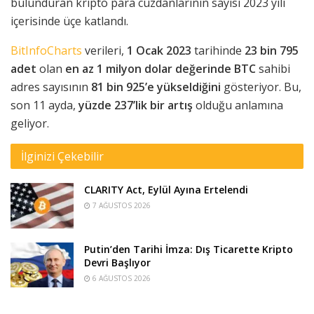
bulunduran kripto para cüzdanlarının sayısı 2023 yılı
içerisinde üçe katlandı.
BitInfoCharts
verileri,
1 Ocak 2023
tarihinde
23 bin 795
adet
olan
en az 1 milyon dolar değerinde BTC
sahibi
adres sayısının
81 bin 925’e yükseldiğini
gösteriyor. Bu,
son 11 ayda,
yüzde 237’lik bir artış
olduğu anlamına
geliyor.
İlginizi Çekebilir
CLARITY Act, Eylül Ayına Ertelendi
7 AĞUSTOS 2026
Putin’den Tarihi İmza: Dış Ticarette Kripto
Devri Başlıyor
6 AĞUSTOS 2026