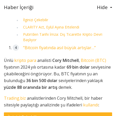
Haber İçeriği
Hide
İlginizi Çekebilir
CLARITY Act, Eylül Ayına Ertelendi
Putin’den Tarihi İmza: Dış Ticarette Kripto Devri
Başlıyor
“Bitcoin fiyatında asıl büyük artışlar…”
Ünlü
kripto para
analisti
Cory Mitchell
,
Bitcoin (BTC)
fiyatının 2024 yılı ortasına kadar
69 bin dolar
seviyesine
çıkabileceğini öngörüyor. Bu, BTC fiyatının şu an
bulunduğu
36 bin 500 dolar
seviyelerinden yaklaşık
yüzde 88 oranında bir artış
demek.
Trading.biz
analistlerinden Cory Mitchell, bir haber
sitesiyle paylaştığı analizinde şu ifadeleri
kullandı
: