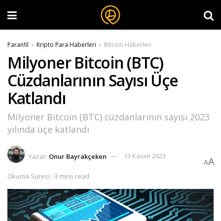
Paranfil
Kripto Para Haberleri
Bitcoin Haberleri
Milyoner Bitcoin (BTC)
Cüzdanlarının Sayısı Üçe
Katlandı
Milyoner Bitcoin (BTC) cüzdanlarının sayısı 2023
yılında üçe katlandı
Yazar:
Onur Bayrakçeken
13 Kasım 2023
A
A
Okuma Süresi : 3 mins read