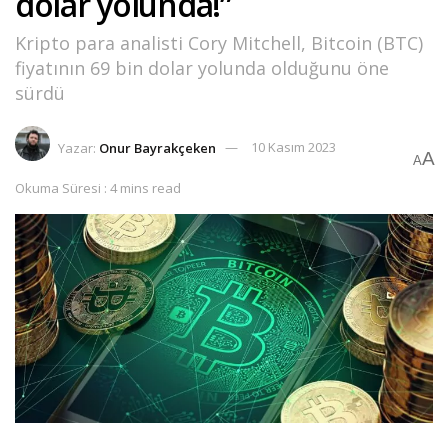
dolar yolunda!”
Kripto para analisti Cory Mitchell, Bitcoin (BTC)
fiyatının 69 bin dolar yolunda olduğunu öne
sürdü
Yazar:
Onur Bayrakçeken
10 Kasım 2023
A
A
Okuma Süresi : 4 mins read