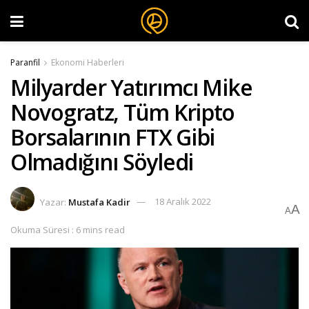
Paranfil
Ekonomi Haberleri
Milyarder Yatırımcı Mike
Novogratz, Tüm Kripto
Borsalarının FTX Gibi
Olmadığını Söyledi
Yazar:
Mustafa Kadir
18 Aralık 2022
A
A
Okuma Süresi : 6 mins read