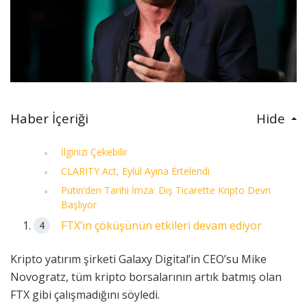
Haber İçeriği
Hide
İlginizi Çekebilir
CLARITY Act, Eylül Ayına Ertelendi
Putin’den Tarihi İmza: Dış Ticarette Kripto Devri
Başlıyor
FTX’in çöküşünün etkileri devam ediyor
Kripto yatırım şirketi Galaxy Digital’in CEO’su Mike
Novogratz, tüm kripto borsalarının artık batmış olan
FTX gibi çalışmadığını söyledi.