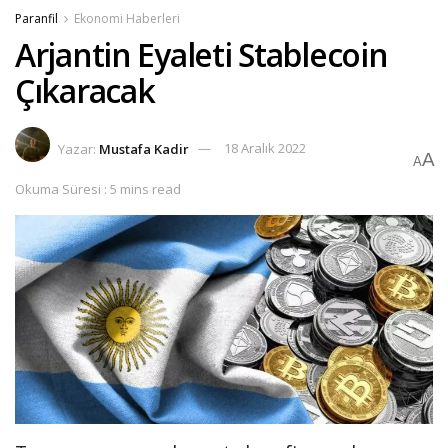
Paranfil
Ekonomi Haberleri
Arjantin Eyaleti Stablecoin
Çıkaracak
Yazar:
Mustafa Kadir
18 Aralık 2022
A
A
Okuma Süresi : 5 mins read