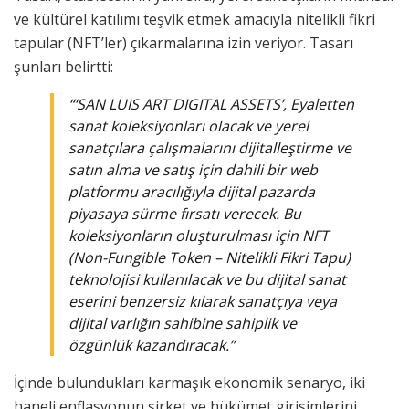
ve kültürel katılımı teşvik etmek amacıyla nitelikli fikri
tapular (NFT’ler) çıkarmalarına izin veriyor. Tasarı
şunları belirtti:
“‘SAN LUIS ART DIGITAL ASSETS’, Eyaletten
sanat koleksiyonları olacak ve yerel
sanatçılara çalışmalarını dijitalleştirme ve
satın alma ve satış için dahili bir web
platformu aracılığıyla dijital pazarda
piyasaya sürme fırsatı verecek. Bu
koleksiyonların oluşturulması için NFT
(Non-Fungible Token – Nitelikli Fikri Tapu)
teknolojisi kullanılacak ve bu dijital sanat
eserini benzersiz kılarak sanatçıya veya
dijital varlığın sahibine sahiplik ve
özgünlük kazandıracak.”
İçinde bulundukları karmaşık ekonomik senaryo, iki
haneli enflasyonun şirket ve hükümet girişimlerini