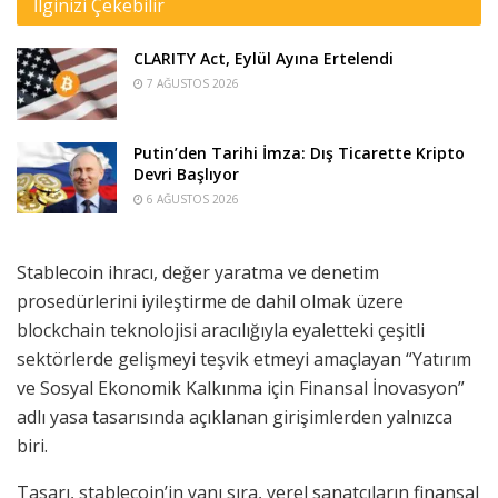
İlginizi Çekebilir
CLARITY Act, Eylül Ayına Ertelendi
7 AĞUSTOS 2026
Putin’den Tarihi İmza: Dış Ticarette Kripto
Devri Başlıyor
6 AĞUSTOS 2026
Stablecoin ihracı, değer yaratma ve denetim
prosedürlerini iyileştirme de dahil olmak üzere
blockchain teknolojisi aracılığıyla eyaletteki çeşitli
sektörlerde gelişmeyi teşvik etmeyi amaçlayan “Yatırım
ve Sosyal Ekonomik Kalkınma için Finansal İnovasyon”
adlı yasa tasarısında açıklanan girişimlerden yalnızca
biri.
Tasarı, stablecoin’in yanı sıra, yerel sanatçıların finansal