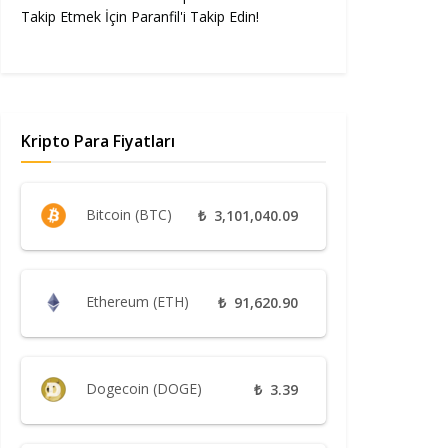
Takip Etmek İçin Paranfil'i Takip Edin!
Kripto Para Fiyatları
Bitcoin (BTC)
₺
3,101,040.09
Ethereum (ETH)
₺
91,620.90
Dogecoin (DOGE)
₺
3.39