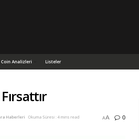
Coin Analizleri
Listeler
Fırsattır
0
A
ara Haberleri
Okuma Süresi : 4 mins read
A