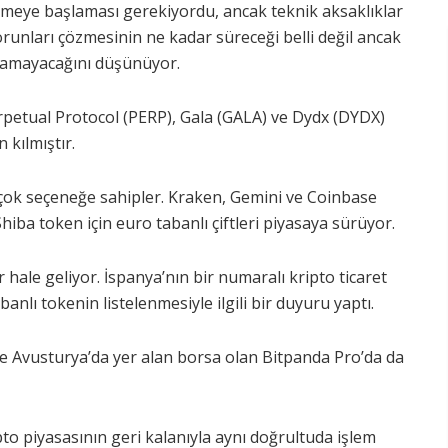
örmeye başlaması gerekiyordu, ancak teknik aksaklıklar
runları çözmesinin ne kadar süreceği belli değil ancak
şlamayacağını düşünüyor.
etual Protocol (PERP), Gala (GALA) ve Dydx (DYDX)
 kılmıştır.
birçok seçeneğe sahipler. Kraken, Gemini ve Coinbase
ba token için euro tabanlı çiftleri piyasaya sürüyor.
hale geliyor. İspanya’nın bir numaralı kripto ticaret
lı tokenin listelenmesiyle ilgili bir duyuru yaptı.
e Avusturya’da yer alan borsa olan Bitpanda Pro’da da
pto piyasasının geri kalanıyla aynı doğrultuda işlem