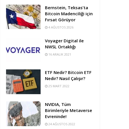
Bernstein, Teksas’ta
Bitcoin Madenciliği için
Fırsat Görüyor
4 AĞUSTOS 2026
Voyager Digital ile
NWSL Ortaklığı
16 ARALIK 2021
ETF Nedir? Bitcoin ETF
Nedir? Nasıl Çalışır?
25 MART 2022
NVIDIA, Tüm
Birimleriyle Metaverse
Evreninde!
24 AĞUSTOS 2022