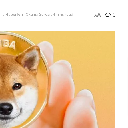
0
A
ara Haberleri
Okuma Süresi : 4 mins read
A