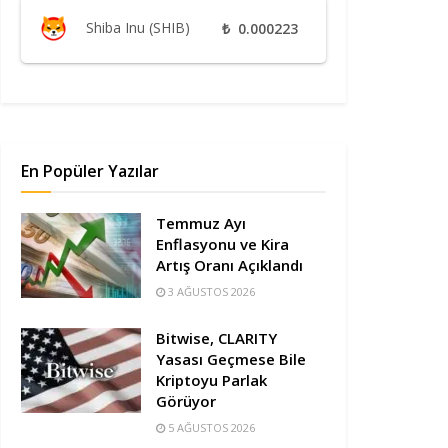
Shiba Inu (SHIB)
₺
0.000223
En Popüler Yazılar
Temmuz Ayı
Enflasyonu ve Kira
Artış Oranı Açıklandı
3 AĞUSTOS 2026
Bitwise, CLARITY
Yasası Geçmese Bile
Kriptoyu Parlak
Görüyor
5 AĞUSTOS 2026