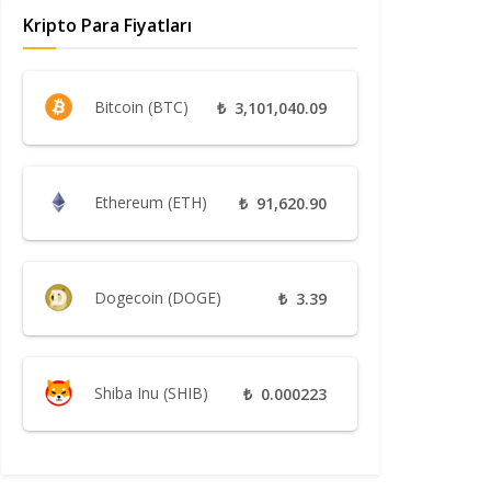
Kripto Para Fiyatları
Bitcoin (BTC)
₺
3,101,040.09
Ethereum (ETH)
₺
91,620.90
Dogecoin (DOGE)
₺
3.39
Shiba Inu (SHIB)
₺
0.000223