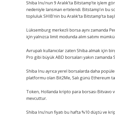
Shiba Inu’nun 9 Aralık’ta Bitstamp’te işlem g
nedeniyle lansman ertelendi. Bitstamp’ın bu so
topluluk SHIB’nin bu Aralık’ta Bitstamp’ta ba
Lüksemburg merkezli borsa aynı zamanda Perp
için yalnızca limit modunda alım satımı mümkün
Avrupalı ​​kullanıcılar zaten Shiba almak için 
Pro gibi büyük ABD borsaları yakın zamanda Shi
Shiba Inu ayrıca yerel borsalarda daha popüler 
platformu olan Bit2Me, Salı günü Ethereum taban
Token, Hollanda kripto para borsası Bitvavo v
mevcuttur.
Shiba Inu’nun fiyatı bu hafta %10 düştü ve kri