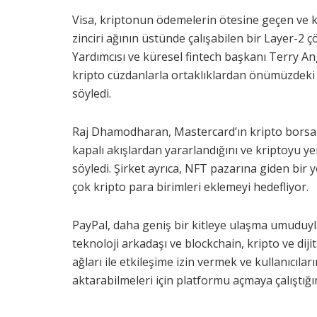
Visa, kriptonun ödemelerin ötesine geçen ve ken
zinciri ağının üstünde çalışabilen bir Layer-2
Yardımcısı ve küresel fintech başkanı Terry A
kripto cüzdanlarla ortaklıklardan önümüzdeki bir
söyledi.
Raj Dhamodharan, Mastercard’ın kripto borsala
kapalı akışlardan yararlandığını ve kriptoyu y
söyledi. Şirket ayrıca, NFT pazarına giden bir y
çok kripto para birimleri eklemeyi hedefliyor.
PayPal, daha geniş bir kitleye ulaşma umuduyla e
teknoloji arkadaşı ve blockchain, kripto ve diji
ağları ile etkileşime izin vermek ve kullanıcılar
aktarabilmeleri için platformu açmaya çalıştığını