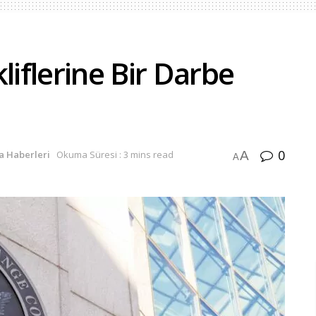
liflerine Bir Darbe
0
A
a Haberleri
Okuma Süresi : 3 mins read
A