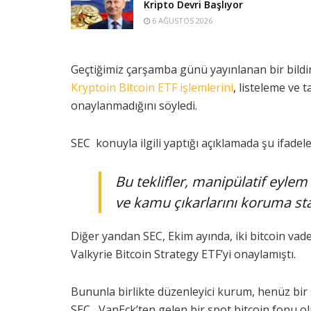
Kripto Devri Başlıyor
6 AĞUSTOS 2026
Geçtiğimiz çarşamba günü yayınlanan bir bildir
Kryptoin Bitcoin ETF işlemlerini
, listeleme ve t
onaylanmadığını söyledi.
SEC konuyla ilgili yaptığı açıklamada şu ifadele
Bu teklifler, manipülatif eylem
ve kamu çıkarlarını koruma sta
Diğer yandan SEC, Ekim ayında, iki bitcoin vad
Valkyrie Bitcoin Strategy ETF’yi onaylamıştı.
Bununla birlikte düzenleyici kurum, henüz bir
SEC , VanEck’ten gelen bir spot bitcoin fonu 