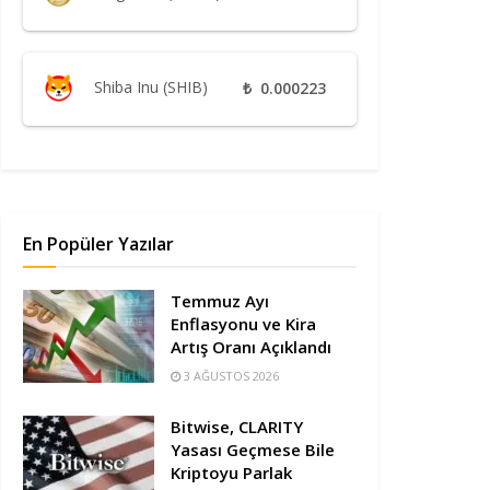
Shiba Inu (SHIB)
₺
0.000223
En Popüler Yazılar
Temmuz Ayı
Enflasyonu ve Kira
Artış Oranı Açıklandı
3 AĞUSTOS 2026
Bitwise, CLARITY
Yasası Geçmese Bile
Kriptoyu Parlak