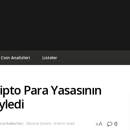
Coin Analizleri
Listeler
pto Para Yasasının
yledi
0
A
ara Haberleri
Okuma Süresi : 4 mins read
A