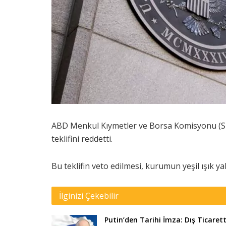
ABD Menkul Kıymetler ve Borsa Komisyonu (SE
teklifini reddetti.
Bu teklifin veto edilmesi, kurumun yeşil ışık y
İlginizi Çekebilir
Putin’den Tarihi İmza: Dış Ticaret