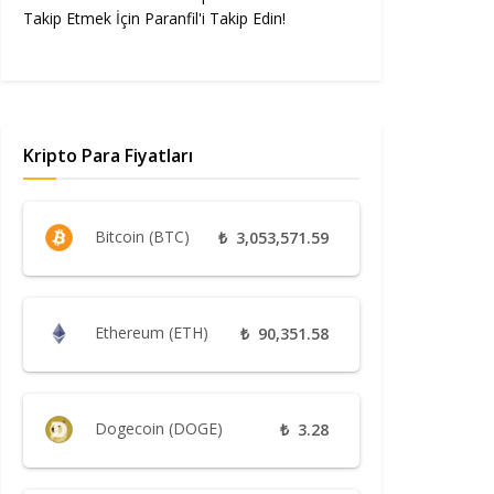
Takip Etmek İçin Paranfil'i Takip Edin!
Kripto Para Fiyatları
Bitcoin (BTC)
₺
3,053,571.59
Ethereum (ETH)
₺
90,351.58
Dogecoin (DOGE)
₺
3.28