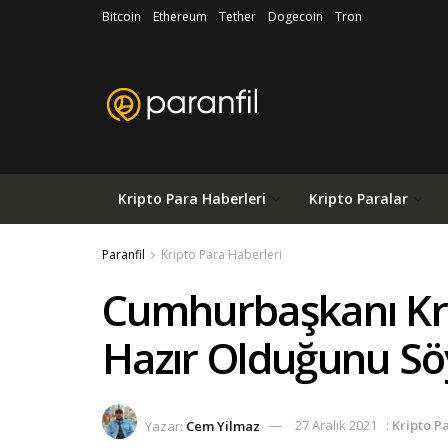
Bitcoin
Ethereum
Tether
Dogecoin
Tron
Kripto Para Haberleri
Kripto Paralar
Paranfil
Kripto Para Haberleri
Cumhurbaşkanı Kri
Hazır Olduğunu Sö
Yazar:
Cem Yilmaz
27 Aralık 2021
:
Kripto P