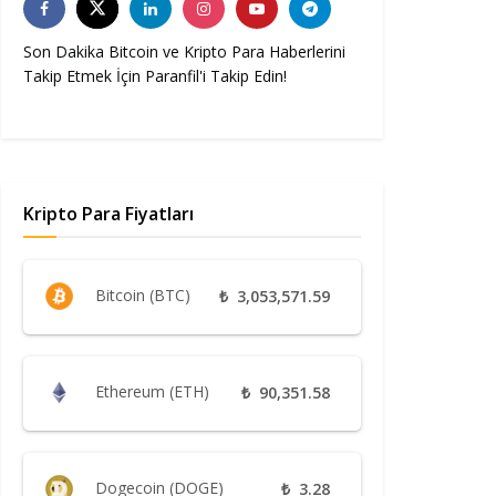
Son Dakika Bitcoin ve Kripto Para Haberlerini
Takip Etmek İçin Paranfil'i Takip Edin!
Kripto Para Fiyatları
Bitcoin (BTC)
₺
3,053,571.59
Ethereum (ETH)
₺
90,351.58
Dogecoin (DOGE)
₺
3.28