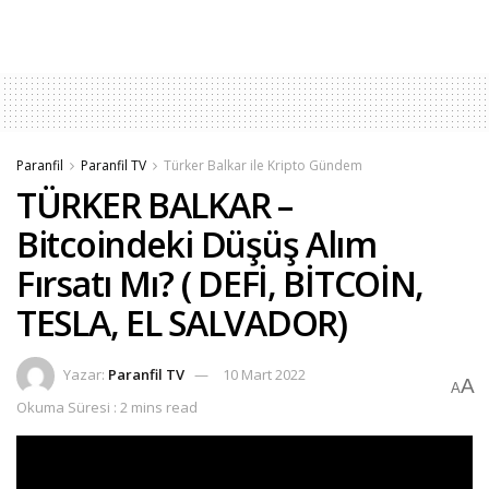
Paranfil
Paranfil TV
Türker Balkar ile Kripto Gündem
TÜRKER BALKAR –
Bitcoindeki Düşüş Alım
Fırsatı Mı? ( DEFİ, BİTCOİN,
TESLA, EL SALVADOR)
Yazar:
Paranfil TV
10 Mart 2022
A
A
Okuma Süresi : 2 mins read