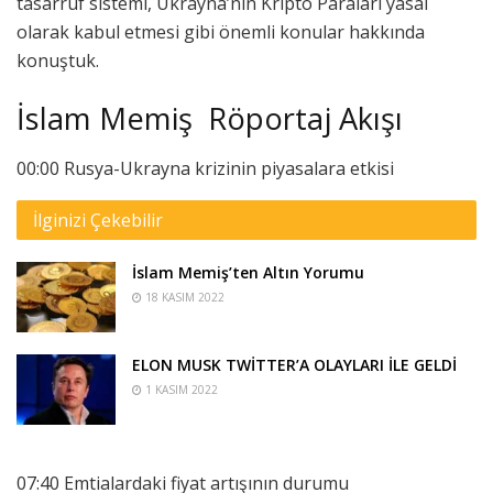
tasarruf sistemi, Ukrayna’nın Kripto Paraları yasal
olarak kabul etmesi gibi önemli konular hakkında
konuştuk.
İslam Memiş Röportaj Akışı
00:00 Rusya-Ukrayna krizinin piyasalara etkisi
İlginizi Çekebilir
İslam Memiş’ten Altın Yorumu
18 KASIM 2022
ELON MUSK TWİTTER’A OLAYLARI İLE GELDİ
1 KASIM 2022
07:40 Emtialardaki fiyat artışının durumu