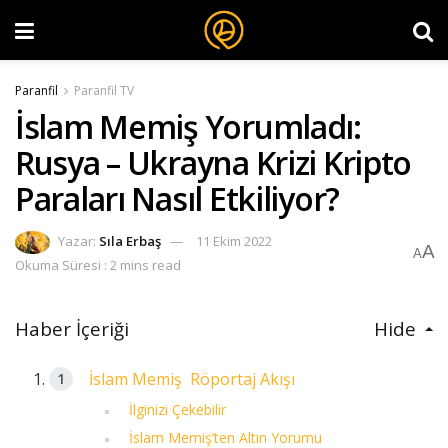
Paranfil
Paranfil TV
İslam Memiş Yorumladı:
Rusya – Ukrayna Krizi Kripto
Paraları Nasıl Etkiliyor?
Yazar:
Sıla Erbaş
11 Ekim 2022
A
A
Okuma Süresi : 2 mins read
Haber İçeriği
Hide
İslam Memiş Röportaj Akışı
İlginizi Çekebilir
İslam Memiş’ten Altın Yorumu